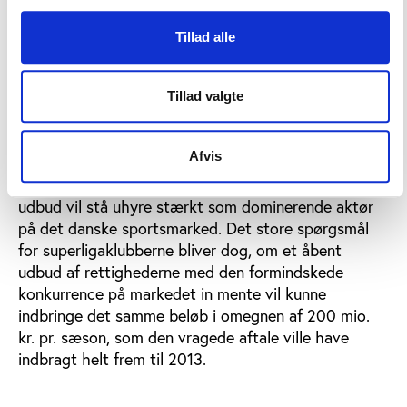
Hvis rettighederne til superligaen frem til 2009, som
Tillad alle
alt altså tyder på, skal i udbud, sker det på et
marked, hvor konkurrenceforholdene siden
december har ændret sig væsentligt med
Tillad valgte
godkendelsen af konstruktionen omkring TV 2
Sport samt DR’s beslutning om helt at trække sig fra
kapløbet om sportsrettigheder.
Afvis
Der er næppe tvivl om, at MTG/TV 2 Sport også i et
udbud vil stå uhyre stærkt som dominerende aktør
på det danske sportsmarked. Det store spørgsmål
for superligaklubberne bliver dog, om et åbent
udbud af rettighederne med den formindskede
konkurrence på markedet in mente vil kunne
indbringe det samme beløb i omegnen af 200 mio.
kr. pr. sæson, som den vragede aftale ville have
indbragt helt frem til 2013.