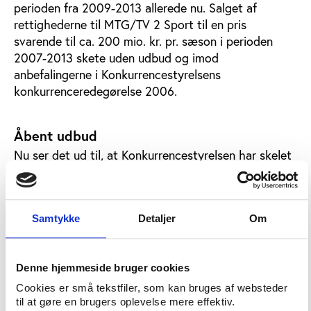
perioden fra 2009-2013 allerede nu. Salget af
rettighederne til MTG/TV 2 Sport til en pris
svarende til ca. 200 mio. kr. pr. sæson i perioden
2007-2013 skete uden udbud og imod
anbefalingerne i Konkurrencestyrelsens
konkurrenceredegørelse 2006.
Åbent udbud
Nu ser det ud til, at Konkurrencestyrelsen har skelet
til praksis fra salg af tv-rettigheder til andre
europæiske fodboldligaer. Derfor vil styrelsen
forlange, at aftalen fra 2009 skal udbydes i pakker i
Samtykke
Detaljer
Om
et ’åbent og ikke-diskriminerende udbyd’, hvor
mindst en af pakkerne ikke må gå til den
dominerende køber. Altså: MTG/TV 2 kan ikke få lov
Denne hjemmeside bruger cookies
at købe samtlige rettigheder eksklusivt.
Cookies er små tekstfiler, som kan bruges af websteder
Samtidig er Konkurrencestyrelsens indstilling, at den
til at gøre en brugers oplevelse mere effektiv.