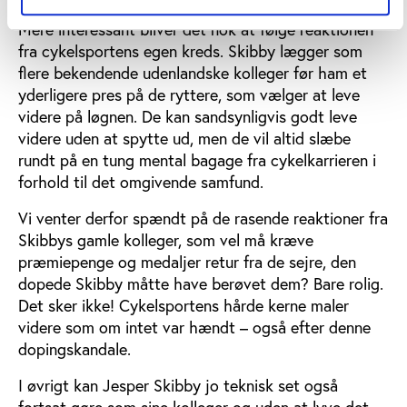
Reaktionen fra cykelsporten
Mere interessant bliver det nok at følge reaktionen
fra cykelsportens egen kreds. Skibby lægger som
flere bekendende udenlandske kolleger før ham et
yderligere pres på de ryttere, som vælger at leve
videre på løgnen. De kan sandsynligvis godt leve
videre uden at spytte ud, men de vil altid slæbe
rundt på en tung mental bagage fra cykelkarrieren i
forhold til det omgivende samfund.
Vi venter derfor spændt på de rasende reaktioner fra
Skibbys gamle kolleger, som vel må kræve
præmiepenge og medaljer retur fra de sejre, den
dopede Skibby måtte have berøvet dem? Bare rolig.
Det sker ikke! Cykelsportens hårde kerne maler
videre som om intet var hændt – også efter denne
dopingskandale.
I øvrigt kan Jesper Skibby jo teknisk set også