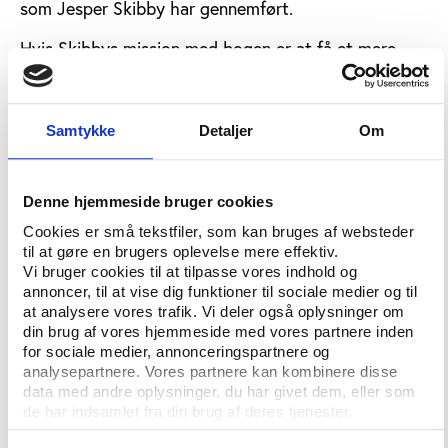
som Jesper Skibby har gennemført.
Hvis Skibbys mission med bogen er at få et mere
sjælefred i fremtiden, er det derfor meget
forståeligt, at han ikke ønsker at lægge person til et
skærpet livtag med dopingens bagmænd.
Samtykke
Detaljer
Om
Store menneskelige omkostninger
Denne hjemmeside bruger cookies
Skibbys bog er primært drevet af hans møde efter
Cookies er små tekstfiler, som kan bruges af websteder
en dedikeret karriere med den verden, der ligger
til at gøre en brugers oplevelse mere effektiv.
uden for den professionelle cykelsport.
Vi bruger cookies til at tilpasse vores indhold og
annoncer, til at vise dig funktioner til sociale medier og til
Skibby har øjensynligt erkendt med sig selv, at
at analysere vores trafik. Vi deler også oplysninger om
forskellen i moralopfattelse mellem feltet og det
din brug af vores hjemmeside med vores partnere inden
omgivende samfund er så markant, at han ikke rent
for sociale medier, annonceringspartnere og
mentalt kan klare at leve videre på løgnen fra
analysepartnere. Vores partnere kan kombinere disse
data med andre oplysninger, du har givet dem, eller som
cykelsporten over for familie og omgivelser.
de har indsamlet fra din brug af deres tjenester.
Den vigtigste lære af Skibbys bog er derfor, at