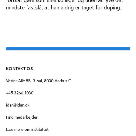
fortsat gøre som sine kolleger og uden at lyve det
mindste fastslå, at han aldrig er taget for doping...
KONTAKT OS
Vester Allé 8B, 3. sal, 8000 Aarhus C
+45 3266 1030
idan@idan.dk
Find medarbejder
Læs mere om instituttet