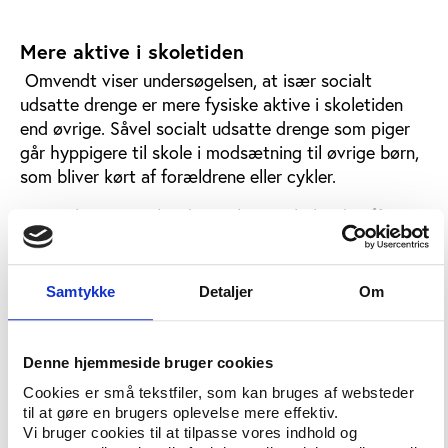
Mere aktive i skoletiden
Omvendt viser undersøgelsen, at især socialt
udsatte drenge er mere fysiske aktive i skoletiden
end øvrige. Såvel socialt udsatte drenge som piger
går hyppigere til skole i modsætning til øvrige børn,
som bliver kørt af forældrene eller cykler.
Men selvom socialt udsatte børn i skoletiden får
kompenseret for den manglende aktivitet i fritiden,
lever hver fjerde socialt udsatte barn mod hver
ottende øvrige barn ikke op til
Samtykke
Detaljer
Om
sundhedsmyndighedernes anbefalinger om mindst en
times fysisk aktivitet dagligt.
Denne hjemmeside bruger cookies
Cookies er små tekstfiler, som kan bruges af websteder
Optimering af tilbud
til at gøre en brugers oplevelse mere effektiv.
Rapporten peger på to konkrete løsningsforslag til
Vi bruger cookies til at tilpasse vores indhold og