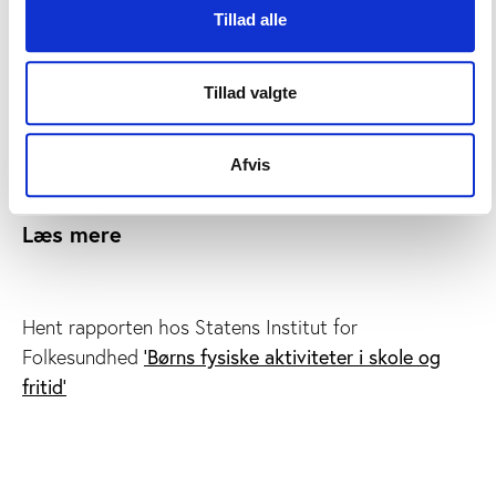
i perioden januar til oktober 2007 under
Tillad alle
Socialforskningsinstituttets (SFI)
børneforløbsundersøgelse, der løbende belyser børns
opvækstvilkår.
Tillad valgte
Forfattere til rapporten er Susanne Andersen og
Karin Helweg-Larsen.
Afvis
Læs mere
Hent rapporten hos Statens Institut for
'Børns fysiske aktiviteter i skole og
Folkesundhed
fritid'