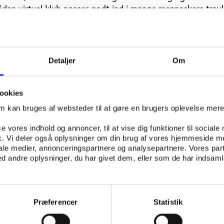
 sådan virtuel klub passer godt ind i mange menneskers trav
mmerne’ konkurrere mod hinanden og andre klubber, inspire
 udveksle billeder, dele løberuter, heppe på hinanden og fr
de føler sig forpligtet til at komme af sted. Når det gælde
e en masse forskellige data, analysere dem og bruge dem ti
Detaljer
Om
e sig selv.
ookies
ligtelse motiverer
om kan bruges af websteder til at gøre en brugers oplevelse mer
else blandt brugere af tre af de danske virtuelle arenaer
llig vis kan motivere mange løbere til at komme af sted (se
se vores indhold og annoncer, til at vise dig funktioner til sociale
fik. Vi deler også oplysninger om din brug af vores hjemmeside m
nettet motiverer brugere til at dyrke sport og motion g
iale medier, annonceringspartnere og analysepartnere. Vores par
 andre oplysninger, du har givet dem, eller som de har indsamle
Præferencer
Statistik