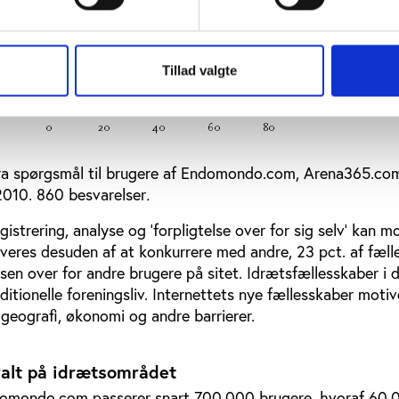
Tillad valgte
fra spørgsmål til brugere af Endomondo.com, Arena365.co
2010. 860 besvarelser
.
istrering, analyse og ’forpligtelse over for sig selv’ kan m
iveres desuden af at konkurrere med andre, 23 pct. af fæl
elsen over for andre brugere på sitet. Idrætsfællesskaber i 
ditionelle foreningsliv. Internettets nye fællesskaber moti
 geografi, økonomi og andre barrierer.
ralt på idrætsområdet
domondo.com passerer snart 700.000 brugere, hvoraf 60.0