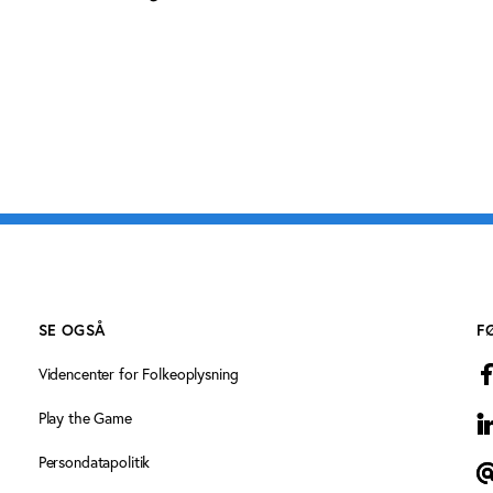
SE OGSÅ
F
Videncenter for Folkeoplysning
Play the Game
L
Persondatapolitik
T