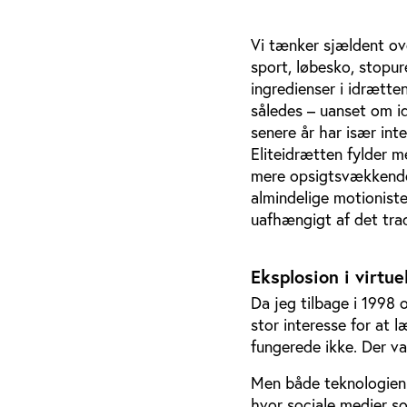
Vi tænker sjældent over
sport, løbesko, stopure
ingredienser i idrætte
således – uanset om id
senere år har især int
Eliteidrætten fylder m
mere opsigtsvækkende 
almindelige motioniste
uafhængigt af det tradi
Eksplosion i virtue
Da jeg tilbage i 1998 
stor interesse for at
fungerede ikke. Der va
Men både teknologien 
hvor sociale medier s