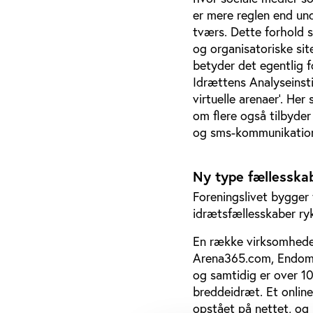
er mere reglen end un
tværs. Dette forhold s
og organisatoriske si
betyder det egentlig fo
Idrættens Analyseinsti
virtuelle arenaer’. Her
om flere også tilbyder
og sms-kommunikation.
Ny type fællesskab
Foreningslivet bygger 
idrætsfællesskaber ryk
En række virksomheder
Arena365.com, Endomon
og samtidig er over 10
breddeidræt. Et onlin
opstået på nettet, og 