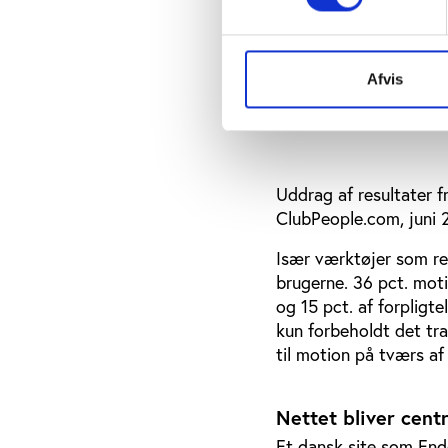
Afvis
Uddrag af resultater 
ClubPeople.com, juni 
Især værktøjer som reg
brugerne. 36 pct. mot
og 15 pct. af forpligt
kun forbeholdt det tra
til motion på tværs af
Nettet bliver cent
Et dansk site som En