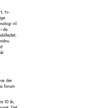
t, tv-
ige
nologi vil
i de
sbilledet.
endnu
od
tår
var der
ns forum
e 10 år,
roget. Det