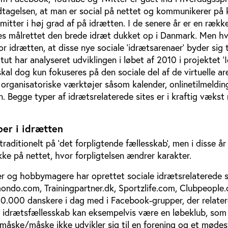
dtagelsen, at man er social på nettet og kommunikerer på 
mitter i høj grad af på idrætten. I de senere år er en rækk
tes målrettet den brede idræt dukket op i Danmark. Men h
r idrætten, at disse nye sociale ’idrætsarenaer’ byder sig t
tut har analyseret udviklingen i løbet af 2010 i projektet 
 skal dog kun fokuseres på den sociale del af de virtuelle ar
 organisatoriske værktøjer såsom kalender, onlinetilmelding,
 Begge typer af idrætsrelaterede sites er i kraftig vækst 
er i idrætten
traditionelt på ’det forpligtende fællesskab’, men i disse å
ke på nettet, hvor forpligtelsen ændrer karakter.
 og hobbymagere har oprettet sociale idrætsrelaterede 
do.com, Trainingpartner.dk, Sportzlife.com, Clubpeople.c
0.000 danskere i dag med i Facebook-grupper, der relaterer
e idrætsfællesskab kan eksempelvis være en løbeklub, som
måske/måske ikke udvikler sig til en forening og et mødes