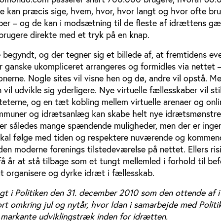
an præcis sige, hvem, hvor, hvor langt og hvor ofte br
løber – og de kan i modsætning til de fleste af idrættens g
 brugere direkte med et tryk på en knap.
e begyndt, og der tegner sig et billede af, at fremtidens ev
r ganske ukompliceret arrangeres og formidles via nettet –
nerne. Nogle sites vil visne hen og dø, andre vil opstå. M
 udvikle sig yderligere. Nye virtuelle fællesskaber vil sti
iteterne, og en tæt kobling mellem virtuelle arenaer og onli
mmuner og idrætsanlæg kan skabe helt nye idrætsmønstre
mer således mange spændende muligheder, men der er ingen
 skal følge med tiden og respektere nuværende og kommen
 den moderne forenings tilstedeværelse på nettet. Ellers ris
 år at stå tilbage som et tungt mellemled i forhold til be
t organisere og dyrke idræt i fællesskab.
gt i Politiken den 31. december 2010 som den ottende af i 
jort omkring jul og nytår, hvor Idan i samarbejde med Politi
arkante udviklingstræk inden for idrætten.