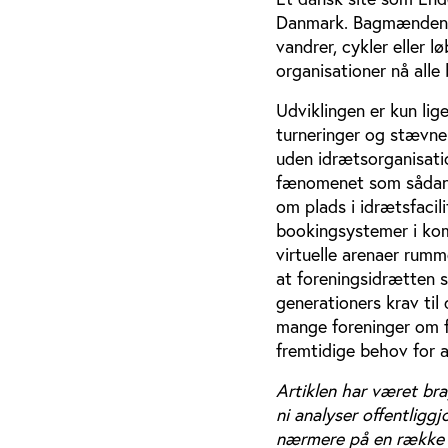
Danmark. Bagmændene k
vandrer, cykler eller 
organisationer nå alle
Udviklingen er kun lig
turneringer og stævne
uden idrætsorganisatio
fænomenet som sådan vil
om plads i idrætsfacil
bookingsystemer i ko
virtuelle arenaer rum
at foreningsidrætten
generationers krav til
mange foreninger om få
fremtidige behov for a
Artiklen har været bra
ni analyser offentligg
nærmere på en række m