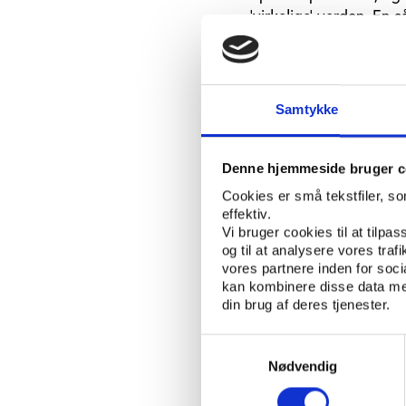
’virkelige’ verden. En
I ’klubben’ kan ’medle
hinanden med gode råd,
lade sig overvåge, så 
løb, kan man registrer
Samtykke
bedre og til at motiver
Denne hjemmeside bruger c
Fællesskab og forp
Cookies er små tekstfiler, s
En spørgeskemaundersøg
effektiv.
de nye sites på forske
Vi bruger cookies til at tilpas
og til at analysere vores tra
Virtuelle arenaer på 
vores partnere inden for soc
kan kombinere disse data med
din brug af deres tjenester.
Samtykkevalg
Nødvendig