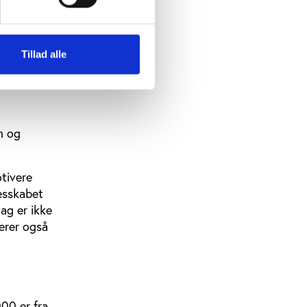
Tillad alle
m og
otivere
lesskabet
dag er ikke
verer også
00 er fra