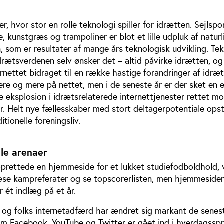
, hvor stor en rolle teknologi spiller for idrætten. Sejlspor
, kunstgræs og trampoliner er blot et lille udpluk af naturl
n, som er resultater af mange års teknologisk udvikling. Tek
rætsverdenen selv ønsker det – altid påvirke idrætten, og 
ernettet bidraget til en række hastige forandringer af idræt
ere og mere på nettet, men i de seneste år er der sket en 
eksplosion i idrætsrelaterede internettjenester rettet m
r. Helt nye fællesskaber med stort deltagerpotentiale ops
tionelle foreningsliv.
lle arenaer
oprettede en hjemmeside for et lukket studiefodboldhold, 
 læse kampreferater og se topscorerlisten, men hjemmeside
r ét indlæg på et år.
og folks internetadfærd har ændret sig markant de senest
om Facebook, YouTube og Twitter er gået ind i hverdagssp