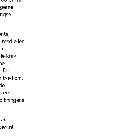
ugerne
ængse
ents,
 med eller
en
lle krav
ne
. De
 tvivl om,
de
ikerer
folkningens
alt
ken så