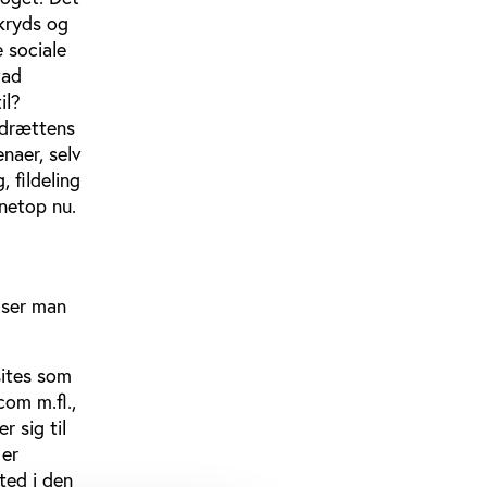
kryds og
e sociale
vad
il?
’Idrættens
enaer, selv
 fildeling
netop nu.
r ser man
sites som
om m.fl.,
 sig til
 er
ted i den