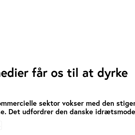
edier får os til at dyrke
ommercielle sektor vokser med den stige
se. Det udfordrer den danske idrætsmode
L