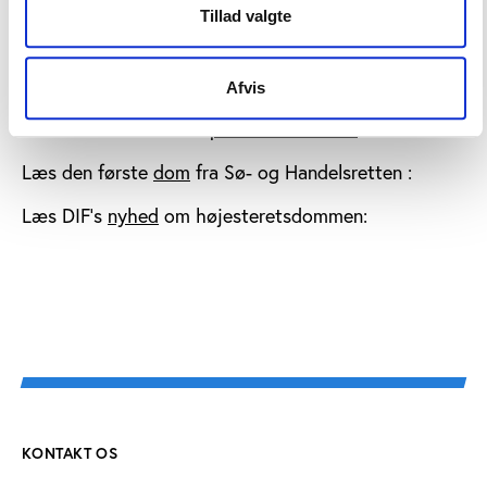
Læs mere om sagens forløb
Tillad valgte
Afvis
Læs Højesterets
dom
Læs Alt for Damernes
pressemeddelelse
Læs den første
dom
fra Sø- og Handelsretten :
Læs DIF's
nyhed
om højesteretsdommen:
KONTAKT OS