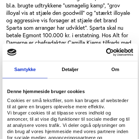
bl.a. brugte udtrykkene ”usmagelig kamp”, ”grov
illoyal vis at stjæle den goodwill” og ”stærkt illoyale
og aggressive vis forsøger at stjæle det brand
Sparta som arrangør har udviklet”. Sparta skal nu
betale Egmont 100.000 kr. i erstatning. Hos Alt for
Damerne er chefredaktør Camilla Kjems tilfreds med
stadfæstelsen: ”Vi er meget tilfredse med
stadfæstelsen af dommen, der nu ikke længere kan
ankes. Den slår klokkeklart fast, at Sparta handlede
Samtykke
Detaljer
Om
ulovligt, da den brugte Alt for Damernes varemærke
til at markedsføre deres kvindeløb,” siger Camilla
Kjems i en pressemeddelelse. Hos Sparta Atletik og
Denne hjemmeside bruger cookies
Motion tager direktør Dorte Vibjerg ved lære af
Cookies er små tekstfiler, som kan bruges af websteder
sagen: ”Vi har lært, at vi skal have nogle mere
til at gøre en brugers oplevelse mere effektiv.
professionelle sponsoraftaler. De kontrakter, vi har
Vi bruger cookies til at tilpasse vores indhold og
lavet med samarbejdspartnere tidligere, har været
annoncer, til at vise dig funktioner til sociale medier og til
alt for åbne. Vi har stolet for meget på folk,” siger
at analysere vores trafik. Vi deler også oplysninger om
Dorte Vibjerg til dagbladet Politiken.
din brug af vores hjemmeside med vores partnere inden
for sociale medier, annonceringspartnere og