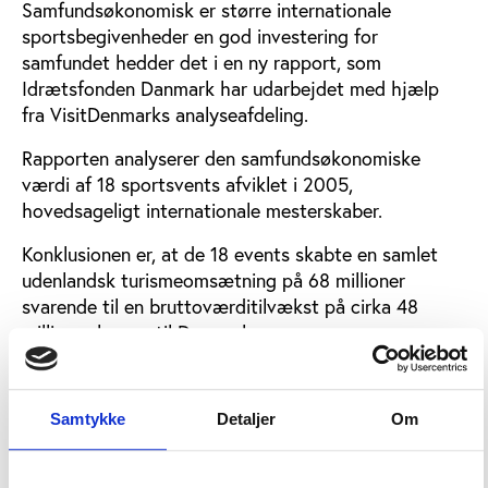
Samfundsøkonomisk er større internationale
sportsbegivenheder en god investering for
samfundet hedder det i en ny rapport, som
Idrætsfonden Danmark har udarbejdet med hjælp
fra VisitDenmarks analyseafdeling.
Rapporten analyserer den samfundsøkonomiske
værdi af 18 sportsvents afviklet i 2005,
hovedsageligt internationale mesterskaber.
Konklusionen er, at de 18 events skabte en samlet
udenlandsk turismeomsætning på 68 millioner
svarende til en bruttoværditilvækst på cirka 48
millioner kroner til Danmark.
I alt var det ekstra offentlige provenu på 21 millioner
kroner, mens den ekstra økonomiske aktivitet
Samtykke
Detaljer
Om
omregnet i arbejdspladser udløste en
beskæftigelseseffekt svarende til 134 årsværk.