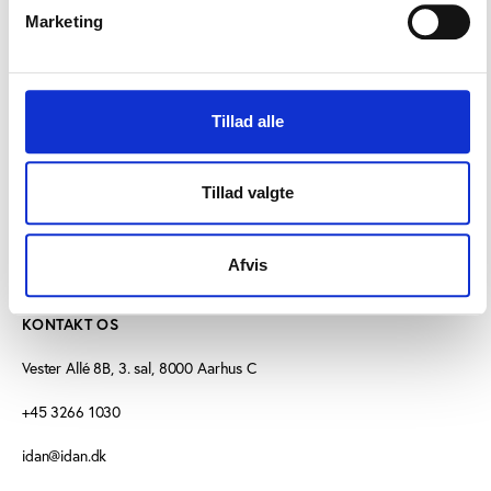
forsøgt at undgå at skabe et urealistisk glansbillede
Marketing
af de økonomiske gevinster, hvilket man
har eksempler på fra udlandet.
Tillad alle
Tillad valgte
Afvis
KONTAKT OS
Vester Allé 8B, 3. sal, 8000 Aarhus C
+45 3266 1030
idan@idan.dk