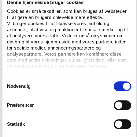
Denne hjemmeside bruger cookies
Bør opmuntre til flere investeringer
Cookies er små tekstfiler, som kan bruges af websteder
til at gøre en brugers oplevelse mere effektiv.
68 millioner kroner er et lille beløb i det store
Vi bruger cookies til at tilpasse vores indhold og
samfundsøkonomiske regnskab, men ifølge
annoncer, til at vise dig funktioner til sociale medier og til
Idrætsfonden Danmarks direktør, Lars Lundov, bør
at analysere vores trafik. Vi deler også oplysninger om
de grønne tal på bundlinjen animere til flere og
din brug af vores hjemmeside med vores partnere inden
større investeringer hos regeringen og i
for sociale medier, annonceringspartnere og
analysepartnere. Vores partnere kan kombinere disse
kommunerne.
data med andre oplysninger, du har givet dem, eller som
de har indsamlet fra din brug af deres tjenester.
"Det kan i hvert tilfælde godt betale økonomisk - for
slet ikke at tale om de mange andre positive
Samtykkevalg
sideeffekter, der følger i kølvandet på værtskabet af
Nødvendig
større internationale sportsevents, som f.eks.
profilering af værtsbyen, regionen, landet og
sportsgrenen samt stoltheden og sammenholdet,
Præferencer
der for arrangørerne er forbundet med at huse
begivenheden," siger han i en pressemeddelelse.
Statistik
Han siger samtidig, at fonden med beregningerne har