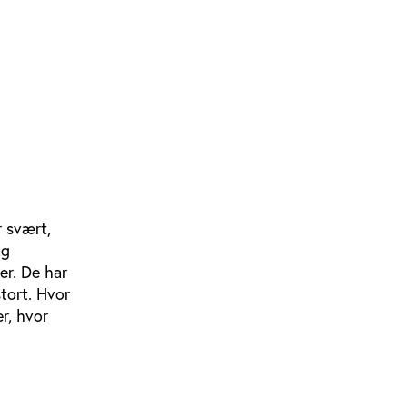
r svært,
ag
er. De har
stort. Hvor
r, hvor