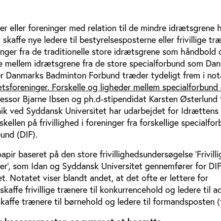
r eller foreninger med relation til de mindre idrætsgrene 
 skaffe nye ledere til bestyrelsesposterne eller frivillige t
inger fra de traditionelle store idrætsgrene som håndbold 
e mellem idrætsgrene fra de store specialforbund som Dan
r Danmarks Badminton Forbund træder tydeligt frem i not
drætsforeninger. Forskelle og ligheder mellem specialforbund
essor Bjarne Ibsen og ph.d-stipendidat Karsten Østerlund f
ik ved Syddansk Universitet har udarbejdet for Idrættens
kellen på frivillighed i foreninger fra forskellige specialfo
und (DIF).
pir baseret på den store frivillighedsundersøgelse ’Frivilli
er’, som Idan og Syddansk Universitet gennemfører for DI
t. Notatet viser blandt andet, at det ofte er lettere for
kaffe frivillige trænere til konkurrencehold og ledere til a
skaffe trænere til børnehold og ledere til formandsposten (f