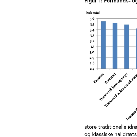
Figur 1: Formands- 
store traditionelle idræ
og klassiske halidræt