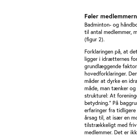
Føler medlemmerne
Badminton- og håndboldf
til antal medlemmer, m
(figur 2).
Forklaringen på, at de
ligger i idrætternes f
grundlæggende faktorer
hovedforklaringer. Den
måder at dyrke en idr
måde, man tænker og f
strukturel: At forenin
betydning.” På baggrun
erfaringer fra tidlige
årsag til, at især en 
tilstrækkeligt med friv
medlemmer. Det er ikke