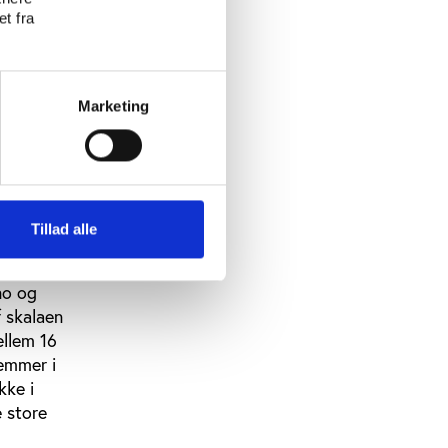
t fra
Marketing
Tillad alle
ner/leder i
ig, er
no og
f skalaen
ellem 16
lemmer i
kke i
 store