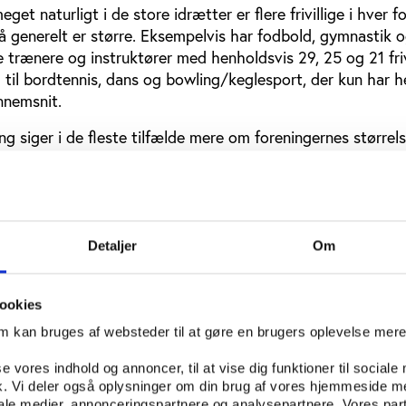
get naturligt i de store idrætter er flere frivillige i hver f
å generelt er større. Eksempelvis har fodbold, gymnastik 
ge trænere og instruktører med henholdsvis 29, 25 og 21 frivi
 til bordtennis, dans og bowling/keglesport, der kun har h
gennemsnit.
g siger i de fleste tilfælde mere om foreningernes størrel
tur. Det giver ofte mere mening at se på, forholdet melle
ter har flere medlemmer pr. frivillig
Detaljer
Om
ookies
om kan bruges af websteder til at gøre en brugers oplevelse mer
se vores indhold og annoncer, til at vise dig funktioner til sociale
fik. Vi deler også oplysninger om din brug af vores hjemmeside m
iale medier, annonceringspartnere og analysepartnere. Vores par