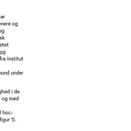
har
rænere og
og
sk
atet
 og
ra Institut
rbund under
ghed i de
F og med
d hoc-
igur 1).