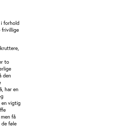
 i forhold
rivillige
kruttere,
er to
ærlige
å den
e
å, har en
og
 en vigtig
ffe
, men få
 de føle