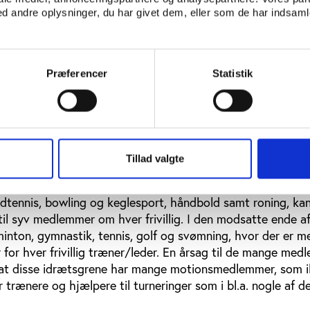
 andre oplysninger, du har givet dem, eller som de har indsamle
Præferencer
Statistik
Tillad valgte
t der i gennemsnit er 10,4 medlemmer for hver frivillig træ
 De idrætter, hvor der er færrest medlemmer for hver frivill
dtennis, bowling og keglesport, håndbold samt roning, ka
 til syv medlemmer om hver frivillig. I den modsatte ende a
inton, gymnastik, tennis, golf og svømning, hvor der er m
or hver frivillig træner/leder. En årsag til de mange med
 er, at disse idrætsgrene har mange motionsmedlemmer, som i
rænere og hjælpere til turneringer som i bl.a. nogle af de