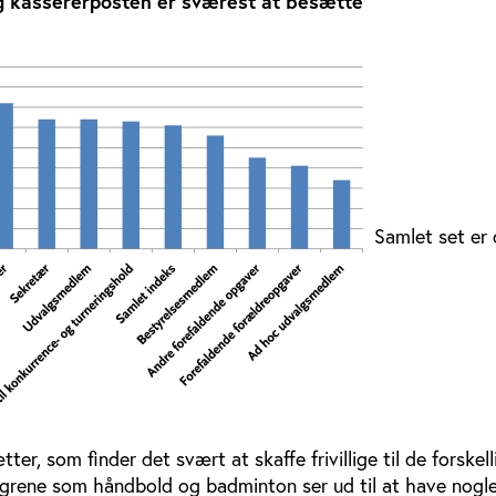
og kassererposten er sværest at besætte
Samlet set er 
tter, som finder det svært at skaffe frivillige til de forskel
sgrene som håndbold og badminton ser ud til at have nogle