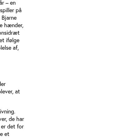
år – en
spiller på
r Bjarne
ge hænder,
ionsidræt
t ifølge
else af,
der
lever, at
ivning.
ver, de har
 er det for
ve et