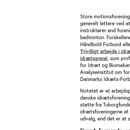
Store motionsforeninge
generelt lettere ved at
instruktører end foren
badminton. Forskellen
Håndbold Forbund elle
’Frivilligt arbejde i i
idrætsgrene’
, som prof
for Idræt og Biomekan
Analyseinstitut om fors
Danmarks Idræts-Forb
Notatet er et arbejdspa
danske idrætsforening
støtte fra Tuborgfonde
idrætsforeningerne at s
udvalg, end det er at 