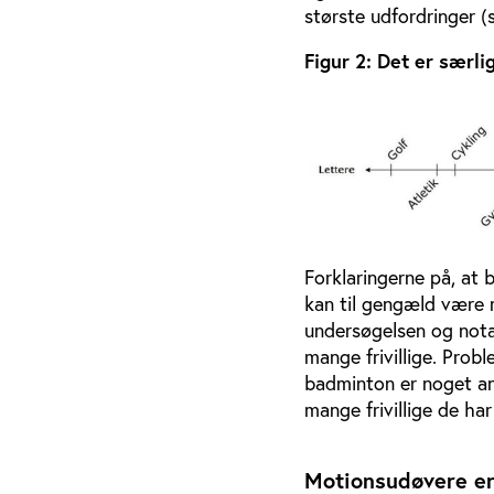
største udfordringer (s
Figur 2: Det er særli
Forklaringerne på, at 
kan til gengæld være m
undersøgelsen og notat
mange frivillige. Prob
badminton er noget an
mange frivillige de har
Motionsudøvere er f