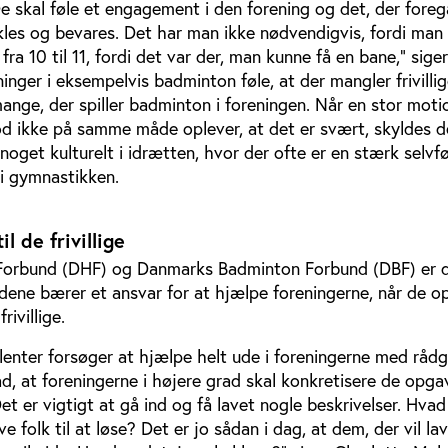
 skal føle et engagement i den forening og det, der foreg
ikles og bevares. Det har man ikke nødvendigvis, fordi man 
ra 10 til 11, fordi det var der, man kunne få en bane,” sige
ninger i eksempelvis badminton føle, at der mangler frivilli
mange, der spiller badminton i foreningen. Når en stor mot
 ikke på samme måde oplever, at det er svært, skyldes de
oget kulturelt i idrætten, hvor der ofte er en stærk selvføl
s i gymnastikken.
l de frivillige
orbund (DHF) og Danmarks Badminton Forbund (DBF) er 
ene bærer et ansvar for at hjælpe foreningerne, når de op
rivillige.
enter forsøger at hjælpe helt ude i foreningerne med rådg
råd, at foreningerne i højere grad skal konkretisere de opga
 ”Det er vigtigt at gå ind og få lavet nogle beskrivelser. Hvad
ve folk til at løse? Det er jo sådan i dag, at dem, der vil la