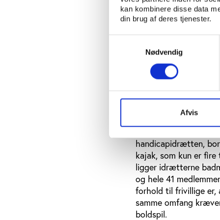
kan kombinere disse data med
din brug af deres tjenester.
Samtykkevalg
Nødvendig
Afvis
Undersøgelsen viser, a
DIF’s idrætsforeninger.
handicapidrætten, bor
kajak, som kun er fire
ligger idrætterne badm
og hele 41 medlemmer f
forhold til frivillige
samme omfang kræver t
boldspil.