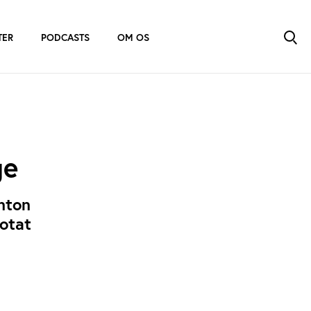
TER
PODCASTS
OM OS
ge
nton
notat