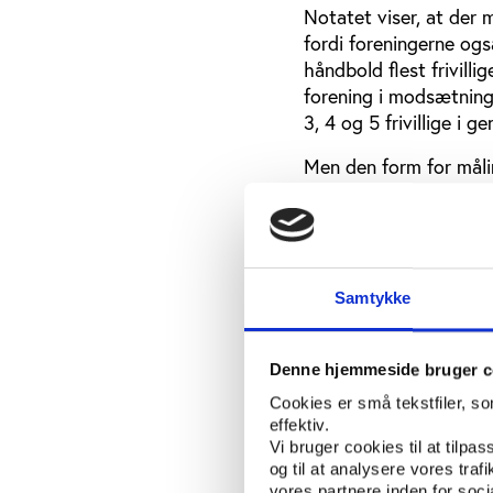
Notatet viser, at der me
fordi foreningerne ogs
håndbold flest frivilli
forening i modsætning
3, 4 og 5 frivillige i 
Men den form for målin
deres frivillighedskul
og frivillige (figur 3).
Figur 3: Motionsidræt
Samtykke
Denne hjemmeside bruger c
Cookies er små tekstfiler, s
effektiv.
Vi bruger cookies til at tilpas
og til at analysere vores tra
vores partnere inden for soc