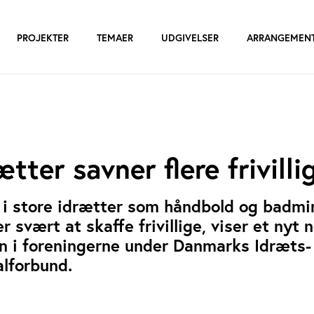
PROJEKTER
TEMAER
UDGIVELSER
ARRANGEMEN
tter savner flere frivilli
 i store idrætter som håndbold og badmi
er svært at skaffe frivillige, viser et nyt 
en i foreningerne under Danmarks Idræts-
lforbund.