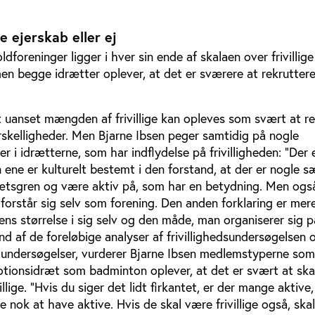
 ejerskab eller ej
oreninger ligger i hver sin ende af skalaen over frivillige
en begge idrætter oplever, at det er sværere at rekruttere f
t uanset mængden af frivillige kan opleves som svært at re
orskelligheder. Men Bjarne Ibsen peger samtidig på nogle
 i idrætterne, som har indflydelse på frivilligheden: ”Der 
 ene er kulturelt bestemt i den forstand, at der er nogle s
ætsgren og være aktiv på, som har en betydning. Men ogs
orstår sig selv som forening. Den anden forklaring er mer
gens størrelse i sig selv og den måde, man organiserer sig p
d af de foreløbige analyser af frivillighedsundersøgelsen 
re undersøgelser, vurderer Bjarne Ibsen medlemstyperne som
motionsidræt som badminton oplever, at det er svært at ska
illige. ”Hvis du siger det lidt firkantet, er der mange aktive
 nok at have aktive. Hvis de skal være frivillige også, skal