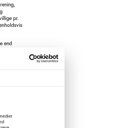
orening,
og
llige pr.
enholdsvis
se end
m medlemmer
e
 medier
ed
tnere