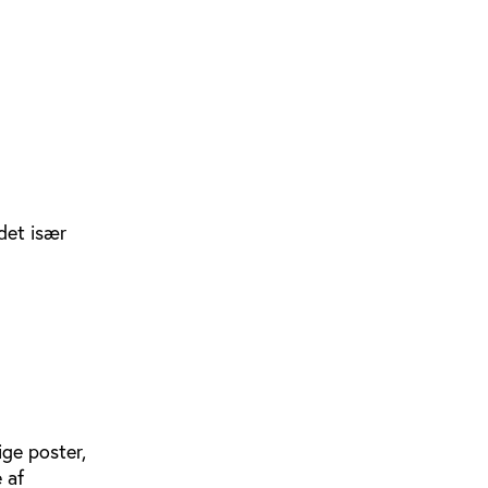
det især
lige poster,
 af