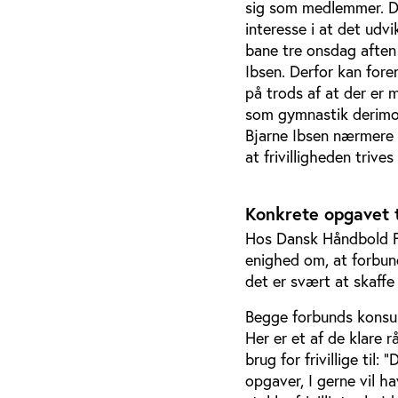
sig som medlemmer. De
interesse i at det udv
bane tre onsdag aften f
Ibsen. Derfor kan fore
på trods af at der er 
som gymnastik derimod
Bjarne Ibsen nærmere n
at frivilligheden trive
Konkrete opgavet ti
Hos Dansk Håndbold F
enighed om, at forbund
det er svært at skaffe f
Begge forbunds konsul
Her er et af de klare 
brug for frivillige til:
opgaver, I gerne vil ha