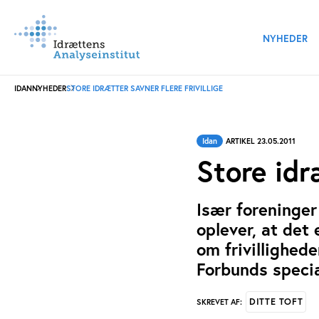
NYHEDER
IDAN
NYHEDER
STORE IDRÆTTER SAVNER FLERE FRIVILLIGE
Idan
ARTIKEL 23.05.2011
Store idræ
Især foreninger
oplever, at det 
om frivillighed
Forbunds specia
DITTE TOFT
SKREVET AF: