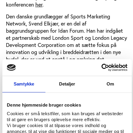
konferencen
her
.
Den danske grundlægger af Sports Marketing
Network, Svend Elkjær, er en del af
baggrundsgruppen for Idan Forum. Han har indgået
et partnerskab med London Sport og London Legacy
Development Corporation om at sætte fokus på
innovation og udvikling i breddeidrætten i den nye
bydel, der er ved at opstå i og omkring det
olympiske område i det østlige London.
Samtykke
Detaljer
Om
Idrætstilbud myldrer frem
Samarbejdet bygger i høj grad på en erkendelse hos
de lokale myndigheder af, at den nye bydels
Denne hjemmeside bruger cookies
integration i hovedstaden kræver udvikling af
Cookies er små tekstfiler, som kan bruges af websteder
bæredygtige idrætstilbud for lokalbefolkningen i det
til at gøre en brugers oplevelse mere effektiv.
olympiske parkområde. Sådanne tilbud skal komme
Vi bruger cookies til at tilpasse vores indhold og
fra såvel foreninger som fra andre innovative
annoncer, til at vise dig funktioner til sociale medier og til