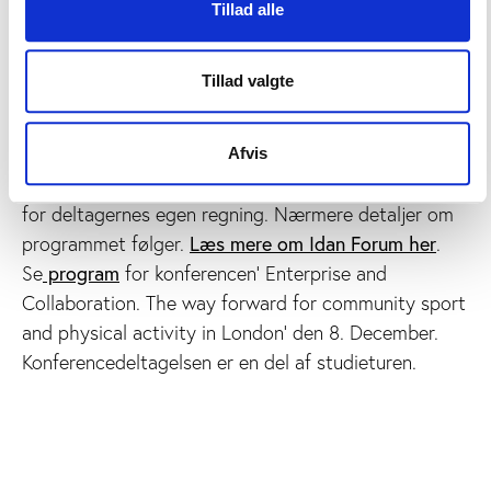
En del af Idan Forum
Tillad alle
Tillad valgte
Studieturen til England er en del af aktiviteterne i det
nye Idan Forum. Medlemskabet dækker deltagelse i
selve konferencen og det omfattende program på
Afvis
turen i dagene 7.-9. december, mens rejse/ophold er
for deltagernes egen regning. Nærmere detaljer om
programmet følger.
Læs mere om Idan Forum her
.
Se
program
for konferencen’ Enterprise and
Collaboration. The way forward for community sport
and physical activity in London’ den 8. December.
Konferencedeltagelsen er en del af studieturen.