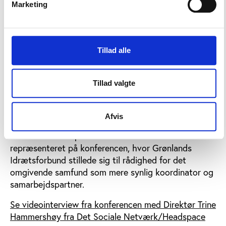
Marketing
Med FIFA-midler i ryggen kunne Peter Krustrup og
DBU helt konkret tilbyde de grønlandske skoler, som
ofte er meget små med begrænsede ressourcer, at
udrulle projektet med gratis efteruddannelse,
Tillad alle
rekvisitter og undervisningsmaterialer. Tilbuddet
udløste omgående en invitation til besøg hos Nivi
Olsen fra Demokraterne, der er Naalakkersuisoq
Tillad valgte
(minister) for uddannelse, kultur, forskning og kirke.
På samme vis var projekter som Headspace, der
Afvis
arbejder med mental sundhed hos unge, samt tiltag i
forhold til idræt på børneinstitutionerne
repræsenteret på konferencen, hvor Grønlands
Idrætsforbund stillede sig til rådighed for det
omgivende samfund som mere synlig koordinator og
samarbejdspartner.
Se videointerview fra konferencen med Direktør Trine
Hammershøy fra Det Sociale Netværk/Headspace