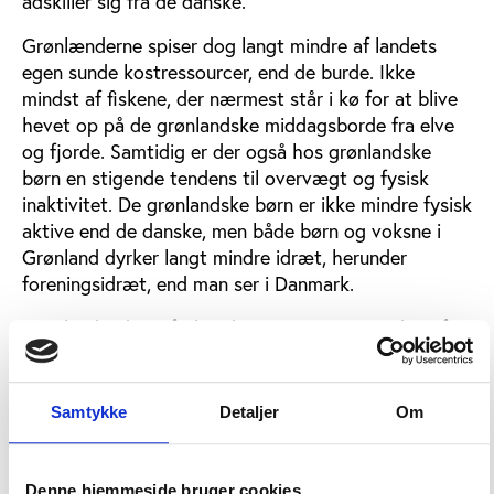
adskiller sig fra de danske.
Grønlænderne spiser dog langt mindre af landets
egen sunde kostressourcer, end de burde. Ikke
mindst af fiskene, der nærmest står i kø for at blive
hevet op på de grønlandske middagsborde fra elve
og fjorde. Samtidig er der også hos grønlandske
børn en stigende tendens til overvægt og fysisk
inaktivitet. De grønlandske børn er ikke mindre fysisk
aktive end de danske, men både børn og voksne i
Grønland dyrker langt mindre idræt, herunder
foreningsidræt, end man ser i Danmark.
Grønlands Idrætsforbunds nye strategi om idræt for
alle og forbundets initiativ til en idrætskonference,
der for første gang nogensinde samlede såvel
idrætten som kommuner og sundhedsmyndigheder,
Samtykke
Detaljer
Om
fik da også en god modtagelse. Idræt kan ifølge
mange konferencedeltagere bruges mere offensivt
som redskab til mere fysisk aktivitet og som
Denne hjemmeside bruger cookies