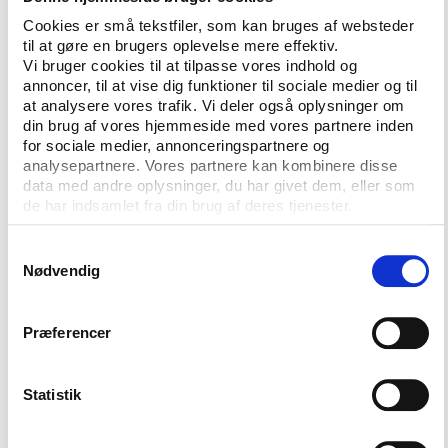
budbringer for sundhedsrelaterede budskaber.
Cookies er små tekstfiler, som kan bruges af websteder
til at gøre en brugers oplevelse mere effektiv.
Vi bruger cookies til at tilpasse vores indhold og
Fodbold i skolerne
annoncer, til at vise dig funktioner til sociale medier og til
at analysere vores trafik. Vi deler også oplysninger om
Helt konkret havde DBU som partner for
din brug af vores hjemmeside med vores partnere inden
konferencen et tilbud med i bagagen om at udrulle
for sociale medier, annonceringspartnere og
det fodboldrelaterede sundhedskoncept og
analysepartnere. Vores partnere kan kombinere disse
undervisningsprogram ’FIFA 11 for Health’ i de
data med andre oplysninger, du har givet dem, eller som
grønlandske skoler. Professor Peter Krustrup fra
de har indsamlet fra din brug af deres tjenester.
Center for Holdspil og Sundhed ved Københavns
Samtykkevalg
Universitet har gennem en lang række
Nødvendig
forskningsprojekter i fodbold dokumenteret
fodboldens gunstige sundhedseffekter. Med støtte
fra FIFA har forskerne udviklet et 12 ugers
Præferencer
skolekoncept, der både træner børnene på fysiske
parametre gennem boldspil og indeholder
Statistik
undervisningselementer om kost og generel
sundhedsadfærd.