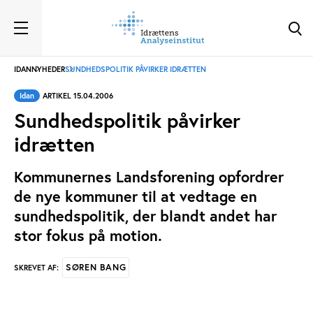
IDAN
NYHEDER
SUNDHEDSPOLITIK PÅVIRKER IDRÆTTEN
Idan
ARTIKEL 15.04.2006
Sundhedspolitik påvirker
idrætten
Kommunernes Landsforening opfordrer
de nye kommuner til at vedtage en
sundhedspolitik, der blandt andet har
stor fokus på motion.
SØREN BANG
SKREVET AF: