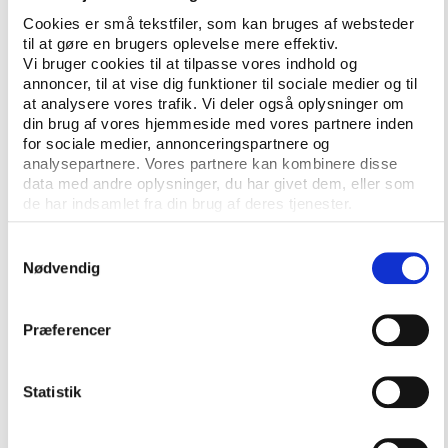
om den kommercielle fitness-sektors muligheder for
Cookies er små tekstfiler, som kan bruges af websteder
til at gøre en brugers oplevelse mere effektiv.
at engagere sig i sundhedsrettede opgaver, lige som
Vi bruger cookies til at tilpasse vores indhold og
idrætsforeningernes rolle og muligheder som partner
annoncer, til at vise dig funktioner til sociale medier og til
i forebyggende og sundhedsrelaterede samarbejder
at analysere vores trafik. Vi deler også oplysninger om
med kommunerne kommer under grundig behandling
din brug af vores hjemmeside med vores partnere inden
fra flere vinkler.
for sociale medier, annonceringspartnere og
analysepartnere. Vores partnere kan kombinere disse
data med andre oplysninger, du har givet dem, eller som
Krav om dokumentation
de har indsamlet fra din brug af deres tjenester.
KL’s leder understreger indirekte, at kampen om at
Samtykkevalg
få opgaverne inden for genoptræning, fysisk
Nødvendig
aktivitet og motion ikke nødvendigvis bliver nem at
vinde for idrætsforeninger og fitness-centre. For
kommunerne vil fremover kræve dokumentation for,
Præferencer
at den leverede vare også har effekt.
Statistik
”Udvælgelsen af indsatsområder til
sundhedspolitikken bør ske på så godt et
vidensgrundlag som muligt. Og indsatserne bør først