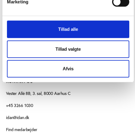
Marketing
og fremmest iværksættes der, hvor der er evidens
for, at de virker – på kortere eller længere sigt,”
hedder det i KL’s leder.
Tillad alle
Tillad valgte
Afvis
KONTAKT OS
Vester Allé 8B, 3. sal, 8000 Aarhus C
+45 3266 1030
idan@idan.dk
Find medarbejder