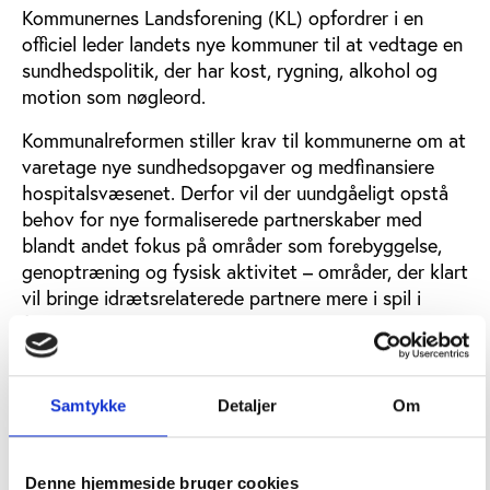
Kommunernes Landsforening (KL) opfordrer i en
officiel leder landets nye kommuner til at vedtage en
sundhedspolitik, der har kost, rygning, alkohol og
motion som nøgleord.
Kommunalreformen stiller krav til kommunerne om at
varetage nye sundhedsopgaver og medfinansiere
hospitalsvæsenet. Derfor vil der uundgåeligt opstå
behov for nye formaliserede partnerskaber med
blandt andet fokus på områder som forebyggelse,
genoptræning og fysisk aktivitet – områder, der klart
vil bringe idrætsrelaterede partnere mere i spil i
forhold til de nye kommuner.
Det er netop nogle af disse områder, som Idan tager
under behandling på konferencen ”Brændpunkter i
Samtykke
Detaljer
Om
fremtidens lokale idrætspolitik” i Odense den 20.-21.
april.
Denne hjemmeside bruger cookies
Konferencen vil blandt andet bringe ny viden i spil