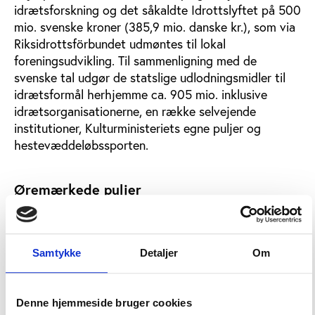
idrætsforskning og det såkaldte Idrottslyftet på 500
mio. svenske kroner (385,9 mio. danske kr.), som via
Riksidrottsförbundet udmøntes til lokal
foreningsudvikling. Til sammenligning med de
svenske tal udgør de statslige udlodningsmidler til
idrætsformål herhjemme ca. 905 mio. inklusive
idrætsorganisationerne, en række selvejende
institutioner, Kulturministeriets egne puljer og
hestevæddeløbssporten.
Øremærkede puljer
Nyheden i det svenske statsbidrag til idrætten er, at
budgettet i 2017 forøges med et beløb på 40,9 mio.
danske kr., heraf er 80 pct. af stigningen øremærket
Samtykke
Detaljer
Om
særlige sociale formål.
Som noget nyt vil 10,9 mio. kr. i år og de kommende
år blive øremærket idrættens arbejde for at styrke
Denne hjemmeside bruger cookies