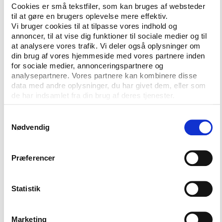
idrættens indsats i udsatte områder. Dertil smider
Cookies er små tekstfiler, som kan bruges af websteder
regeringen yderligere 15,9 mio. kr. oven i en ny og
til at gøre en brugers oplevelse mere effektiv.
Vi bruger cookies til at tilpasse vores indhold og
fortsat gældende pulje fra sidste år på 49,9 mio. kr.,
annoncer, til at vise dig funktioner til sociale medier og til
som er øremærket arbejdet med at integrere og
at analysere vores trafik. Vi deler også oplysninger om
hjælpe nyankomne asylsøgere og indvandrere
din brug af vores hjemmeside med vores partnere inden
gennem idrætten. Den nye pulje skal gå til at
for sociale medier, annonceringspartnere og
forbedre mulighederne for beboere på asylcentre for
analysepartnere. Vores partnere kan kombinere disse
data med andre oplysninger, du har givet dem, eller som
at deltage i idræt i lokalsamfundet.
de har indsamlet fra din brug af deres tjenester.
Endnu en ny social pulje på 5,9 mio. kr. skal gå til at
Samtykkevalg
skabe jobmuligheder gennem idrætten for
Nødvendig
eksempelvis ældre arbejdsløse, nyankomne
indvandrere eller unge uden tilknytning til
uddannelser eller arbejdsmarked.
Præferencer
Stor tiltro til idrætsbevægelsen
Statistik
Ifølge den svenske idrætsminister Gabriel Wikström
er de nye øremærkede puljer et udtryk for
Marketing