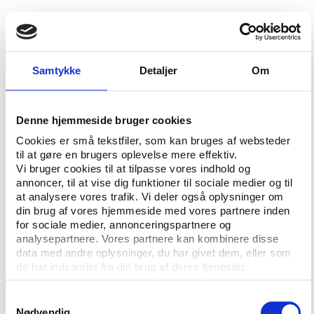
Ulovlig annoncering vokser herhjemme
Herhjemme betyder regeringens foreløbige afvisning
af at ændre spillelovgivningen, at den ulovlige
Samtykke
Detaljer
Om
annoncering for udenlandske spilleselskaber
fortsætter indtil videre, mens de nationale domstole
afventer procedurerne i EU. Således kan de
Denne hjemmeside bruger cookies
udenlandske spilleselskaber relativt uantastet
Cookies er små tekstfiler, som kan bruges af websteder
fortsætte med at erobre markedsandele i Danmark,
til at gøre en brugers oplevelse mere effektiv.
hvor monopollovgivningen ellers skulle beskytte
Vi bruger cookies til at tilpasse vores indhold og
annoncer, til at vise dig funktioner til sociale medier og til
Danske Spil og hensynet til spillernes sociale
at analysere vores trafik. Vi deler også oplysninger om
sikkerhed.
din brug af vores hjemmeside med vores partnere inden
for sociale medier, annonceringspartnere og
Siden seneste ændring af spillelovgivningen i 2003
analysepartnere. Vores partnere kan kombinere disse
har Spillemyndigheden foretaget i alt 70
data med andre oplysninger, du har givet dem, eller som
politianmeldelser af ulovlig annoncering, men den
de har indsamlet fra din brug af deres tjenester.
største af sagerne mod B.T., Ekstra Bladet og Jubii er
foreløbig suspenderet ved byretten i København.
Samtykkevalg
Nødvendig