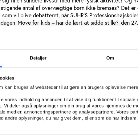
sig til en sundere livsstil med mere fysisk aktivitet? Og h
 stigende antal af overvægtige børn ikke bremses? Det er 
, som vil blive debatteret, når SUHR’S Professionshøjskol
dagen ’Move for kids – har de lært at sidde stille?’ den 27.
 udspringer af verdenssundhedsorganisationen WHO’s init
s formål er at øge indsatsen for at redde de cirka 600.000
 anslås at dø tidligere på grund af for lavt fysisk aktivite
Detaljer
Om
r fra forskningsverdenen, WHO, Det Nationale Forebyggels
ookies
 Idrætsforeninger, Ballerup Kommune og
ionen komme med teoretiske og praktiske indlæg inden f
om kan bruges af websteder til at gøre en brugers oplevelse mer
se vores indhold og annoncer, til at vise dig funktioner til sociale
fik. Vi deler også oplysninger om din brug af vores hjemmeside m
onsformer
iale medier, annonceringspartnere og analysepartnere. Vores par
inaktivitet blandt børn og unge
 andre oplysninger, du har givet dem, eller som de har indsamle
rings- og sundhedsstrategier