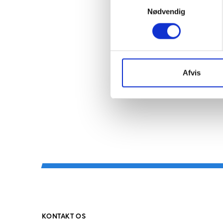
Forebyggelsesko
Nødvendig
Den nationale in
Temadagen, der består
til alle interesserede 
København K. Tilmeldin
Afvis
KONTAKT OS