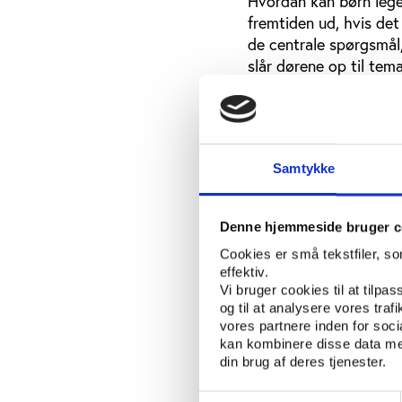
Hvordan kan børn lege 
fremtiden ud, hvis det
de centrale spørgsmål
slår dørene op til tema
København. Temadagen
‘Move for Health’, hvi
europæere, der hvert år
Samtykke
Bredt program
På dagen vil eksperte
Denne hjemmeside bruger c
Danske Gymnastik- og
Forebyggelseskommiss
Cookies er små tekstfiler, s
effektiv.
som:
Vi bruger cookies til at tilpas
og til at analysere vores tra
Fremtidens moti
vores partnere inden for soc
Konsekvenser af 
kan kombinere disse data med
din brug af deres tjenester.
WHO’s markedsfø
Samtykkevalg