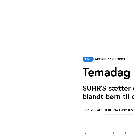
Idan
ARTIKEL 14.05.2009
Temadag o
SUHR’S sætter d
blandt børn til
IDA HAGEMAN
SKREVET AF: