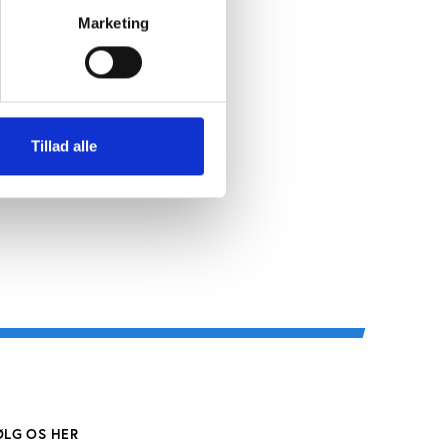
Marketing
nder sig
8,
Tillad alle
ØLG OS HER