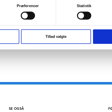
mmissionens netop offentliggjorte anbefalinger
Præferencer
Statistik
dsats for at forlænge danskernes levetid
 af forelæsninger, fysiske aktiviteter og workshops, henve
og finder sted fra kl. 9.30-16.00 i SUHR’S lokaler, Pustervig 
gsfrist senest den 18. maj.
Tillad valgte
SE OGSÅ
F