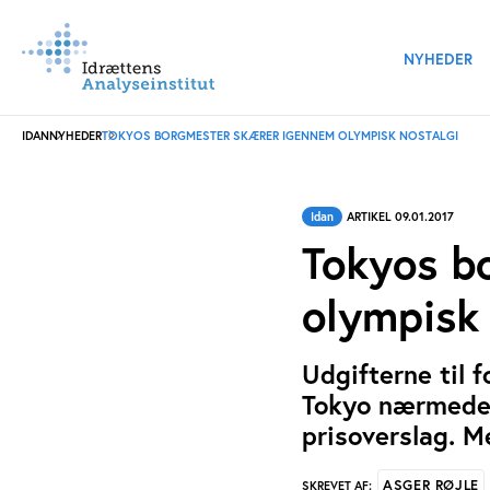
NYHEDER
IDAN
NYHEDER
TOKYOS BORGMESTER SKÆRER IGENNEM OLYMPISK NOSTALGI
Idan
ARTIKEL 09.01.2017
Tokyos b
olympisk 
Udgifterne til 
Tokyo nærmede s
prisoverslag. M
ASGER RØJLE
SKREVET AF: