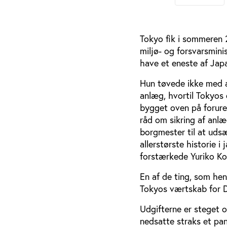
Tokyo fik i sommeren 2
miljø- og forsvarsmini
have et eneste af Japa
Hun tøvede ikke med a
anlæg, hvortil Tokyos 
bygget oven på forure
råd om sikring af anl
borgmester til at udsæ
allerstørste historie 
forstærkede Yuriko Ko
En af de ting, som hen
Tokyos værtskab for D
Udgifterne er steget o
nedsatte straks et pan