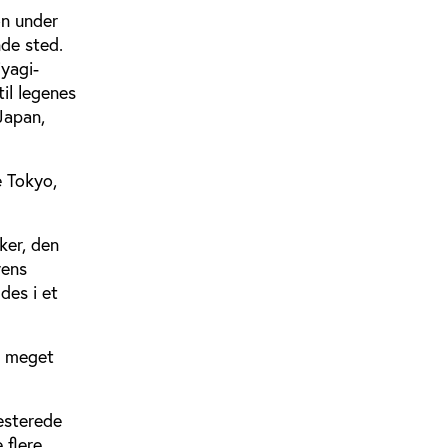
on under
de sted.
iyagi-
il legenes
Japan,
e Tokyo,
ker, den
yens
des i et
og meget
esterede
 flere