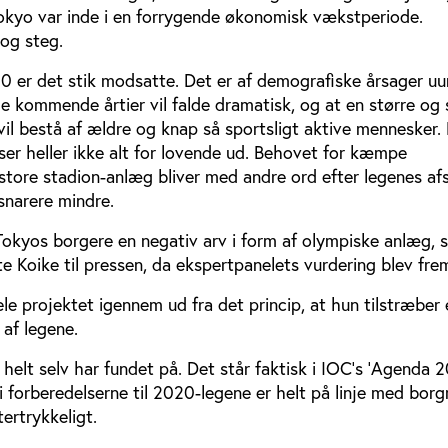
Tokyo var inde i en forrygende økonomisk vækstperiode.
 og steg.
 er det stik modsatte. Det er af demografiske årsager uu
 de kommende årtier vil falde dramatisk, og at en større og 
vil bestå af ældre og knap så sportsligt aktive mennesker.
ser heller ikke alt for lovende ud. Behovet for kæmpe
 store stadion-anlæg bliver med andre ord efter legenes af
 snarere mindre.
Tokyos borgere en negativ arv i form af olympiske anlæg, 
lte Koike til pressen, da ekspertpanelets vurdering blev fre
le projektet igennem ud fra det princip, at hun tilstræber 
 af legene.
 helt selv har fundet på. Det står faktisk i IOC’s ’Agenda 2
 forberedelserne til 2020-legene er helt på linje med bor
tertrykkeligt.