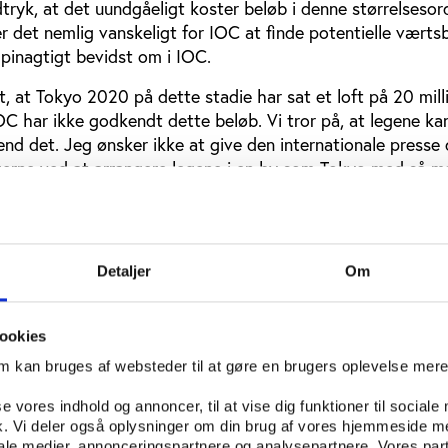
dtryk, at det uundgåeligt koster beløb i denne størrelsesor
er det nemlig vanskeligt for IOC at finde potentielle værtsb
pinagtigt bevidst om i IOC.
t, at Tokyo 2020 på dette stadie har sat et loft på 20 mill
OC har ikke godkendt dette beløb. Vi tror på, at legene ka
end det. Jeg ønsker ikke at give den internationale presse
gerne ved at arrangere legene i en by som Tokyo med så 
20 milliarder dollar,” udtalte IOC’s vicepræsident, John Coa
ovember måneds krisemøder i Tokyo.
der yen (groft svarende til 20 milliarder dollars, red.) er ku
Detaljer
Om
 direktøren for organisationskomiteen, Toshiro Muto. ”Derfr
educere udgifterne yderligere. Hr. Coates har sagt, at vi skal
vi enige i.”
ookies
om kan bruges af websteder til at gøre en brugers oplevelse mer
nedsat
se vores indhold og annoncer, til at vise dig funktioner til sociale
nde så store besparelser i et projekt, som er i fuld gang
fik. Vi deler også oplysninger om din brug af vores hjemmeside m
igantiske skandaler omkring først det første design til det
iale medier, annonceringspartnere og analysepartnere. Vores par