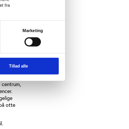
på panik på
t fra
nelet
ev
Marketing
de
første
lanlagte
 de
Tillad alle
ige med
a centrum,
encer.
gelige
på otte
l.