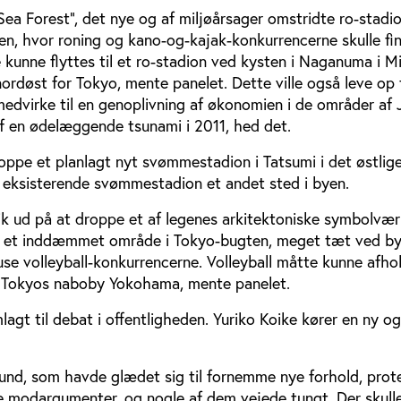
Sea Forest”, det nye og af miljøårsager omstridte ro-stadi
n, hvor roning og kano-og-kajak-konkurrencerne skulle fin
e kunne flyttes til et ro-stadion ved kysten i Naganuma i M
rdøst for Tokyo, mente panelet. Dette ville også leve op t
edvirke til en genoplivning af økonomien i de områder af 
f en ødelæggende tsunami i 2011, hed det.
oppe et planlagt nyt svømmestadion i Tatsumi i det østlig
t eksisterende svømmestadion et andet sted i byen.
ik ud på at droppe et af legenes arkitektoniske symbolvær
på et inddæmmet område i Tokyo-bugten, meget tæt ved b
se volleyball-konkurrencerne. Volleyball måtte kunne afhol
i Tokyos naboby Yokohama, mente panelet.
mlagt til debat i offentligheden. Yuriko Koike kører en ny 
und, som havde glædet sig til fornemme nye forhold, prot
e modargumenter, og nogle af dem vejede tungt. Der skulle