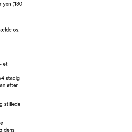
r yen (180
vælde os.
– et
64 stadig
an efter
 stillede
re
og dens