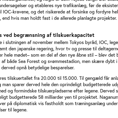
undersøgelser og etableres nye trafikanlæg, før de eksiste
l IOC-kravene, og det risikerede at forsinke og fordyre he
end hvis man holdt fast i de allerede planlagte projekter.
s ved begrænsning af tilskuerkapacitet
e i slutningen af november mellem Tokyos byråd, IOC, leg
mt den japanske regering, hvor tv og presse til deltagern
er hele mødet– som en del af den nye åbne stil – blev det 
t af både Sea Forest og svømmestadion, men skære dybt i
g derved opnå betydelige besparelser.
s tilskuertallet fra 20.000 til 15.000. Til gengæld får an
 og man sparer derved hele den oprindeligt budgetterede udgi
ned og formindske tilskuerpladserne efter legene. Derved 
deligt budgetterede 58 milliarder yen til projektet. Naganu
iver på diplomatisk vis fastholdt som træningsanlæg under
er til legene.