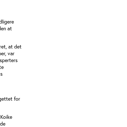
dligere
den at
et, at det
er, var
sperters
te
ts
gettet for
 Koike
ede