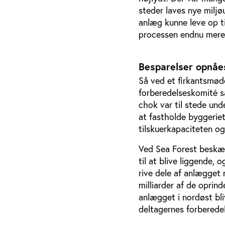
steder laves nye miljø
anlæg kunne leve op ti
processen endnu mere, 
Besparelser opnåe
Så ved et firkantsmød
forberedelseskomité sa
chok var til stede und
at fastholde byggerie
tilskuerkapaciteten o
Ved Sea Forest beskære
til at blive liggende,
rive dele af anlægget 
milliarder af de oprin
anlægget i nordøst bl
deltagernes forberedels