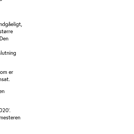
ndgåeligt,
større
 Den
slutning
som er
msat.
en
020’.
gmesteren