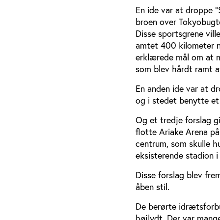
En ide var at droppe ”
broen over Tokyobugte
Disse sportsgrene vill
amtet 400 kilometer no
erklærede mål om at m
som blev hårdt ramt a
En anden ide var at dr
og i stedet benytte e
Og et tredje forslag g
flotte Ariake Arena 
centrum, som skulle hu
eksisterende stadion 
Disse forslag blev fre
åben stil.
De berørte idrætsforb
højlydt. Der var mang