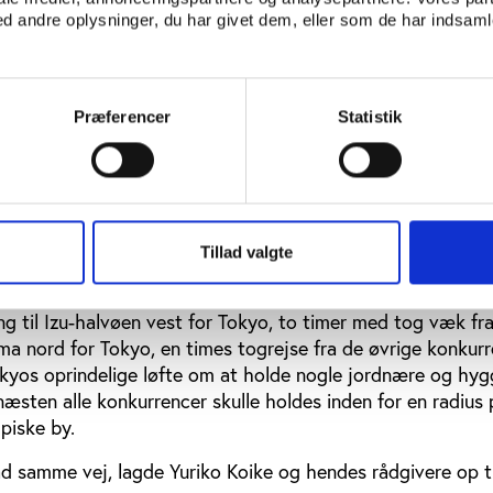
enes første logo er så forsinket, at der i forvejen er tæt 
 andre oplysninger, du har givet dem, eller som de har indsamle
ådhus, hvor legene forberedes?
et panel, som skulle komme med forslag til besparelser. Pa
 flere muligheder, at nogle af de planlagte nybyggerier bl
Præferencer
Statistik
d de pågældende sportsgrene benyttede sig af eksisteren
gle lå ganske langt fra Tokyos centrum. Borgmesteren var i 
f panelets anbefalinger, men forslagene om at droppe de p
kkeligt anledning til bitre protester fra repræsentanter for
e, både nationalt og internationalt.
Tillad valgte
okyo allerede tidligere under forberedelserne var blevet en
ng til Izu-halvøen vest for Tokyo, to timer med tog væk fr
ama nord for Tokyo, en times togrejse fra de øvrige konkurr
yos oprindelige løfte om at holde nogle jordnære og hyg
næsten alle konkurrencer skulle holdes inden for en radius 
piske by.
d samme vej, lagde Yuriko Koike og hendes rådgivere op ti