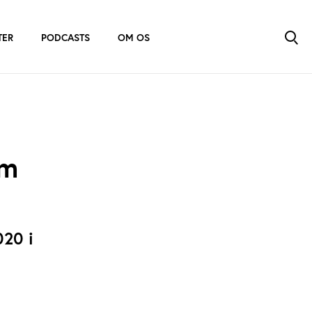
TER
PODCASTS
OM OS
em
020 i