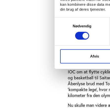
stadion og dernæst leg
kan kombinere disse data med
din brug af deres tjenester.
de etager af Tokyos r
Yuriko Koike nedsatte 
Samtykkevalg
foreslog som en blandt
Nødvendig
droppet, og at man ve
faciliteter, hvoraf no
omgang lun på flere a
nybyggerier gav øjebli
pågældende sportsgren
Afvis
Forhistorien var, at T
IOC om at flytte cykli
og basketball til Sait
Åbenlyse brud med Tok
’kompakte lege’, hvor 
kilometer fra den olym
Nu skulle man videre a