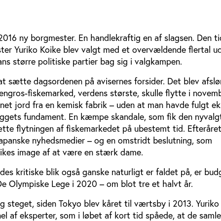
016 ny borgmester. En handlekraftig en af slagsen. Den ti
ster Yuriko Koike blev valgt med et overvældende flertal u
ns større politiske partier bag sig i valgkampen.
t sætte dagsordenen på avisernes forsider. Det blev afslør
engros-fiskemarked, verdens største, skulle flytte i novemb
net jord fra en kemisk fabrik – uden at man havde fulgt ek
æggets fundament. En kæmpe skandale, som fik den nyvalg
tte flytningen af fiskemarkedet på ubestemt tid. Efteråre
i japanske nyhedsmedier – og en omstridt beslutning, som
ikes image af at være en stærk dame.
des kritiske blik også ganske naturligt er faldet på, er bud
e Olympiske Lege i 2020 – om blot tre et halvt år.
g steget, siden Tokyo blev kåret til værtsby i 2013. Yuriko
el af eksperter, som i løbet af kort tid spåede, at de saml