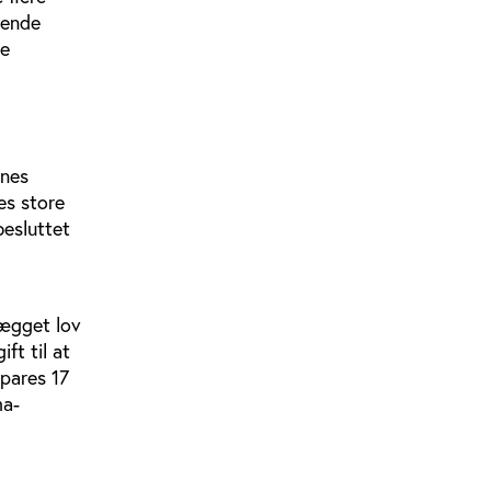
rende
le
enes
es store
besluttet
lægget lov
ft til at
spares 17
ma-