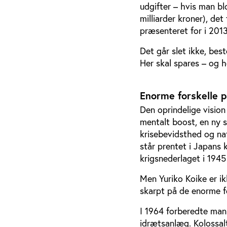
udgifter – hvis man bl
milliarder kroner), de
præsenteret for i 2013
Det går slet ikke, bes
Her skal spares – og h
Enorme forskelle 
Den oprindelige vision
mentalt boost, en ny s
krisebevidsthed og nat
står prentet i Japans 
krigsnederlaget i 1945
Men Yuriko Koike er i
skarpt på de enorme 
I 1964 forberedte man
idrætsanlæg. Kolossal