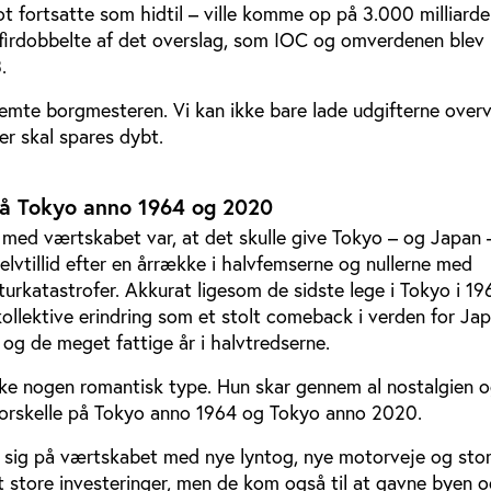
ot fortsatte som hidtil – ville komme op på 3.000 milliarde
t firdobbelte af det overslag, som IOC og omverdenen blev
.
temte borgmesteren. Vi kan ikke bare lade udgifterne over
er skal spares dybt.
på Tokyo anno 1964 og 2020
 med værtskabet var, at det skulle give Tokyo – og Japan 
elvtillid efter en årrække i halvfemserne og nullerne med
urkatastrofer. Akkurat ligesom de sidste lege i Tokyo i 19
kollektive erindring som et stolt comeback i verden for Jap
 og de meget fattige år i halvtredserne.
kke nogen romantisk type. Hun skar gennem al nostalgien og
forskelle på Tokyo anno 1964 og Tokyo anno 2020.
 sig på værtskabet med nye lyntog, nye motorveje og sto
t store investeringer, men de kom også til at gavne byen 