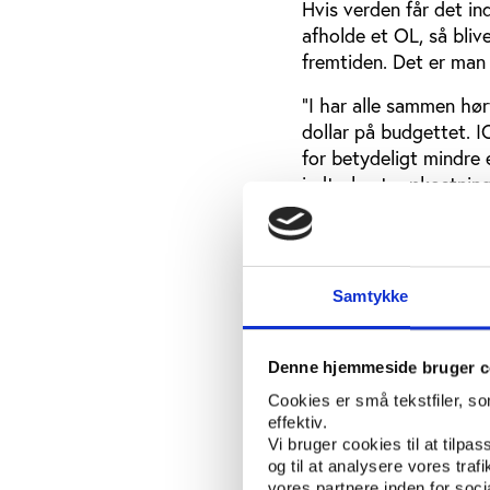
Hvis verden får det in
afholde et OL, så bliv
fremtiden. Det er man 
”I har alle sammen hør
dollar på budgettet. I
for betydeligt mindre 
indtryk, at omkostnin
eksisterende anlæg er 
pressen efter et af n
”Tallet på 2000 milliar
Samtykke
udgangspunktet,” siger
tage initiativ til at r
længere ned, og det er 
Denne hjemmeside bruger c
Cookies er små tekstfiler, s
effektiv.
Besparelsespanel 
Vi bruger cookies til at tilpas
Men hvordan kan man fi
og til at analysere vores tra
allerede på grund af g
vores partnere inden for soc