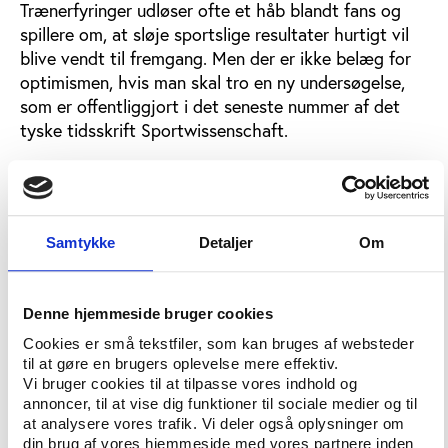
Trænerfyringer udløser ofte et håb blandt fans og
spillere om, at sløje sportslige resultater hurtigt vil
blive vendt til fremgang. Men der er ikke belæg for
optimismen, hvis man skal tro en ny undersøgelse,
som er offentliggjort i det seneste nummer af det
tyske tidsskrift Sportwissenschaft.
Her er konklusionen den stik modsatte. De sportlige
problemer forstærkes alt andet lige i klubber, som
tager afsked med deres træner midt i sæsonen. En
trænerfyring i Bundesligaen koster således yderligere
Samtykke
Detaljer
Om
fem turneringspoint i gennemsnit, skønner Bernd
Frick fra universitetet i Witten/Herdecke ud
fra statistiske beregninger af alle Bundesliga-
Denne hjemmeside bruger cookies
klubbers præstationer i perioden 1981-2003.
Cookies er små tekstfiler, som kan bruges af websteder
til at gøre en brugers oplevelse mere effektiv.
Vi bruger cookies til at tilpasse vores indhold og
Uklare årsager
annoncer, til at vise dig funktioner til sociale medier og til
at analysere vores trafik. Vi deler også oplysninger om
Beregningerne kan ikke afdække de dybere årsager
din brug af vores hjemmeside med vores partnere inden