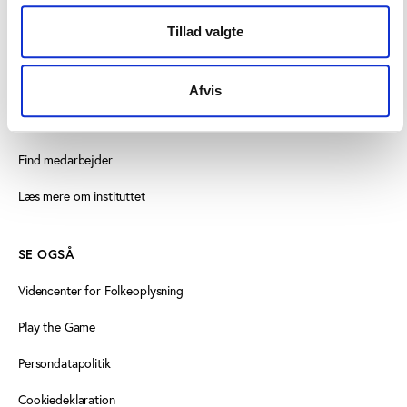
KONTAKT OS
Tillad valgte
Vester Allé 8B, 3. sal, 8000 Aarhus C
+45 3266 1030
Afvis
idan@idan.dk
Find medarbejder
Læs mere om instituttet
SE OGSÅ
Videncenter for Folkeoplysning
Play the Game
Persondatapolitik
Cookiedeklaration