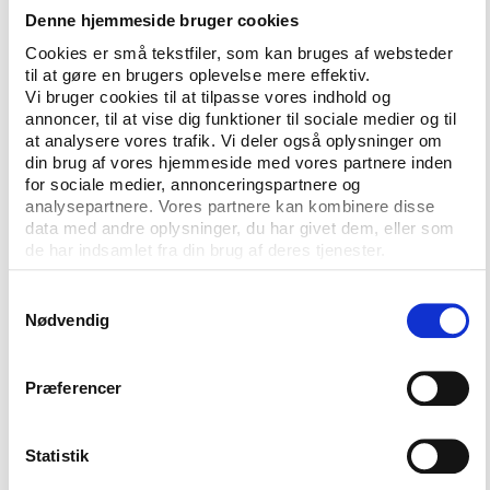
kun skal lægge data ind ét sted. Til gengæld vil vi
Denne hjemmeside bruger cookies
åbne op for data til alle, så man kan trække på de
Cookies er små tekstfiler, som kan bruges af websteder
informationer, som andre skal have adgang til. En
til at gøre en brugers oplevelse mere effektiv.
bruger vil kun forholde sig til ét system, og alt det
Vi bruger cookies til at tilpasse vores indhold og
annoncer, til at vise dig funktioner til sociale medier og til
bagved er han ligeglad med," fortæller Kristian
at analysere vores trafik. Vi deler også oplysninger om
Midtgaard, som kan berette om forskellige
din brug af vores hjemmeside med vores partnere inden
reaktioner på introduktionen af Trusted Sport blandt
for sociale medier, annonceringspartnere og
løbsarrangører:
analysepartnere. Vores partnere kan kombinere disse
data med andre oplysninger, du har givet dem, eller som
"Nogle arrangører tager paraderne op og frygter, vi
de har indsamlet fra din brug af deres tjenester.
kommer og tager noget. Andre arrangører jubler og
synes, at det er fedt. Hvad kan vi gøre for at være
Samtykkevalg
med til at sprede budskabet, siger de."
Udvikling
Nødvendig
går stærkt
Trusted Sport har mere end 400 løb i
appen, og over 900 løbere er aktive brugere. Blandt
Præferencer
de mest aktive brugere er deltagere ved de såkaldte
OCR-løb (forhindringsløb).
Statistik
Udviklingen på mobilmarkedet gør mobilen til den