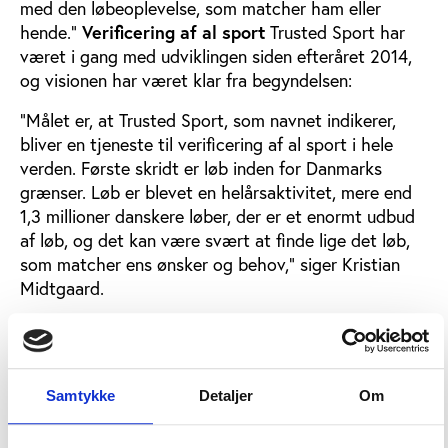
med den løbeoplevelse, som matcher ham eller
hende."
Verificering af al sport
Trusted Sport har
været i gang med udviklingen siden efteråret 2014,
og visionen har været klar fra begyndelsen:
"Målet er, at Trusted Sport, som navnet indikerer,
bliver en tjeneste til verificering af al sport i hele
verden. Første skridt er løb inden for Danmarks
grænser. Løb er blevet en helårsaktivitet, mere end
1,3 millioner danskere løber, der er et enormt udbud
af løb, og det kan være svært at finde lige det løb,
som matcher ens ønsker og behov," siger Kristian
Midtgaard.
Udfordringerne i motionsløb ser han blandt andet
hos arrangørerne, der skal lægge deres information
ud på adskillige motionskalendere, som det er lige
Samtykke
Detaljer
Om
nu.
"Vi vil gerne være default platform, så arrangørerne