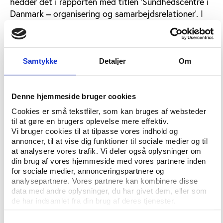
hedder det i rapporten med titlen ’Sundhedscentre i
Danmark – organisering og samarbejdsrelationer’. I
nogle tilfælde består samarbejdet i, at
sundhedscentret sikrer, at der er lokale
motionstilbud tilpasset borgere med særlige behov,
mens de lokale foreninger i andre tilfælde fungerer
Samtykke
Detaljer
Om
som et udslusningstilbud til borgere efter kontakt
med sundhedscentret. Samarbejdet kan også blot
bestå i, at idrætsforeningerne informerer om deres
Denne hjemmeside bruger cookies
tilbud og deltager i arrangementer afholdt af
Cookies er små tekstfiler, som kan bruges af websteder
sundhedscentret.
til at gøre en brugers oplevelse mere effektiv.
Vi bruger cookies til at tilpasse vores indhold og
annoncer, til at vise dig funktioner til sociale medier og til
Samarbejdsrelationer bør udvikles
at analysere vores trafik. Vi deler også oplysninger om
din brug af vores hjemmeside med vores partnere inden
Rapporten er tilbageholdende med at give en
for sociale medier, annonceringspartnere og
egentlig forskningsbaseret evaluering af
analysepartnere. Vores partnere kan kombinere disse
sundhedscentrene, som stadig er i deres
data med andre oplysninger, du har givet dem, eller som
de har indsamlet fra din brug af deres tjenester.
opbygningsfase.
I forhold til sundhedscentrenes samarbejde med
Samtykkevalg