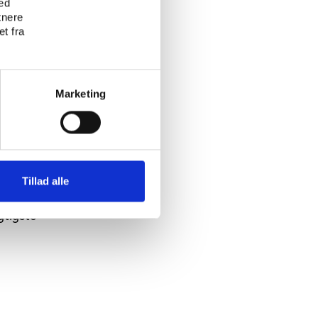
ed
tnere
t fra
 bevis.
vikles
Marketing
Tillad alle
leder af
gtigste