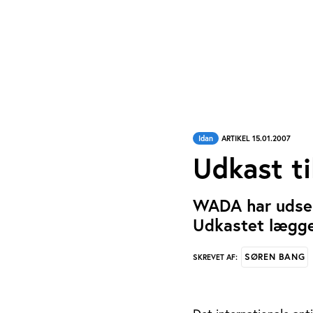
Idan
ARTIKEL 15.01.2007
Udkast ti
WADA har udsend
Udkastet lægger
SØREN BANG
SKREVET AF: