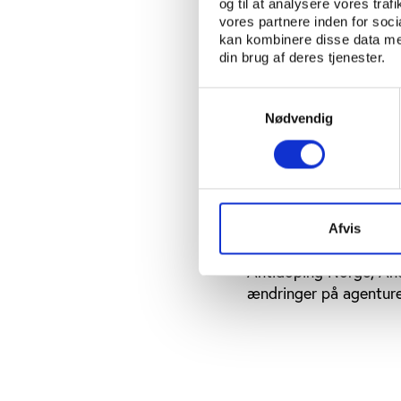
udelukkelse. I udkaste
og til at analysere vores tra
vores partnere inden for soc
Herudover rummer udk
kan kombinere disse data med
din brug af deres tjenester.
åbner udkastet mulighe
Debatten om det nye k
Samtykkevalg
den 15.-17. november i
Nødvendig
Læs mere
Afvis
Se det nye udkast på
Antidoping Norge, And
ændringer på agentur