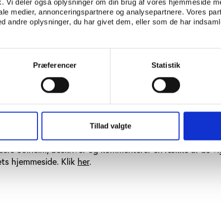
t er strafferammen nu hævet til 1-2 år.
fik. Vi deler også oplysninger om din brug af vores hjemmeside m
iale medier, annonceringspartnere og analysepartnere. Vores par
astet en række andre ændringer. Blandt andet
 andre oplysninger, du har givet dem, eller som de har indsamle
d for, at de såkaldte blod- og urinprofiler kan bruges som
odeks fortsætter frem til WADA's verdenskongres, som af
 Madrid.
Præferencer
Statistik
Tillad valgte
 WADA's hjemmeside samt høringssvarene. Klik
her
.Daglig 
ers Solheim, beskriver og kommenterer en række af de vi
ets hjemmeside. Klik
her
.