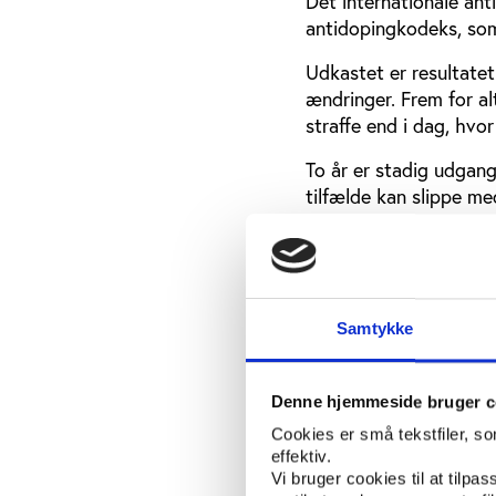
Det internationale ant
antidopingkodeks, som
Udkastet er resultate
ændringer. Frem for al
straffe end i dag, hvor
To år er stadig udgang
tilfælde kan slippe me
bevise, at indtagelsen
har bidraget aktivt til
Skærpet kurs mod
Samtykke
Omvendt kan udøvere bl
indgået i meget omfa
Denne hjemmeside bruger c
Desuden sker der en kr
Cookies er små tekstfiler, s
meddele, hvor de befin
effektiv.
minimumsstraffen for 
Vi bruger cookies til at tilpas