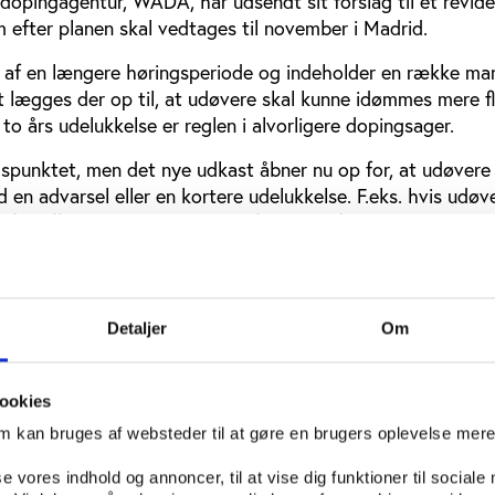
idopingagentur, WADA, har udsendt sit forslag til et revide
 efter planen skal vedtages til november i Madrid.
t af en længere høringsperiode og indeholder en række ma
t lægges der op til, at udøvere skal kunne idømmes mere fl
 to års udelukkelse er reglen i alvorligere dopingsager.
spunktet, men det nye udkast åbner nu op for, at udøvere 
d en advarsel eller en kortere udelukkelse. F.eks. hvis udøv
 af stoffet ikke skete med det formål at forbedre præstatio
 opklaringen af en sag.
 systematisk doping
Detaljer
Om
ive straffet med op til fire års udelukkelse, hvis de f.eks.
ttende og systematiske dopingprogrammer.
ookies
aftig skærpelse af sanktionerne mod de udøvere, som har p
om kan bruges af websteder til at gøre en brugers oplevelse mer
der sig, så der kan udføres uanmeldt kontrol. Hidtil har
udøvere, som ikke levede op til kravene, været tre månede
se vores indhold og annoncer, til at vise dig funktioner til sociale