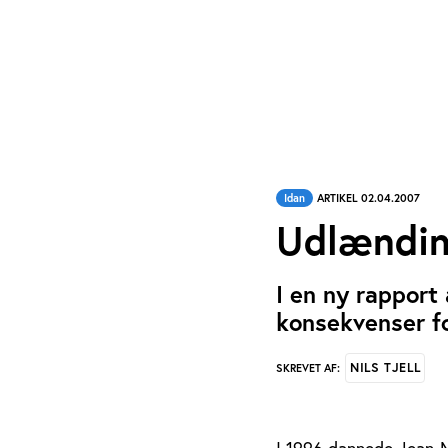
Idan
ARTIKEL 02.04.2007
Udlændin
I en ny rappor
konsekvenser fo
NILS TJELL
SKREVET AF: