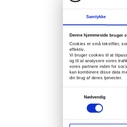
række blev rekrutteret
Disse udviklinger har
Samtykke
indkøbes til at fylde
konkluderer da også, at
Denne hjemmeside bruger c
på langt sigt kan få k
Cookies er små tekstfiler, s
effektiv.
Forskellige strateg
Vi bruger cookies til at tilpas
og til at analysere vores tra
Der er dog store fors
vores partnere inden for soc
spillere. I Lyn, hvor 
kan kombinere disse data med
har man sideløbende g
din brug af deres tjenester.
I Lillestrøm, som næst
Samtykkevalg
ikke givet unge nordm
Nødvendig
billede, som også gør 
lokale spillere.