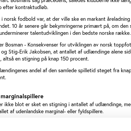
Marc Bosmans sag præcedens, således klubberne ikke læn
b efter kontraktudløb.
i norsk fodbold var, at der ville ske en markant åreladning
landet. 10 år senere går bekymringerne primært på, om den 
underminerer talentudviklingen i den bedste norske række.
tter Bosman - Konsekvenser for utviklingen av norsk toppfotb
og Stig-Erik Jakobsen, at antallet af udlændinge alene s
6, altså en stigning på knap 150 procent.
lændingenes andel af den samlede spilletid steget fra kna
nt.
marginalspillere
er ikke blot er sket en stigning i antallet af udlændinge, m
llet af udenlandske marginal- eller fyldspillere.
dlændingene i norsk fodbold spenderer mere tid på bænke
6 det første år, hvor over halvdelen af de nye spillere i 