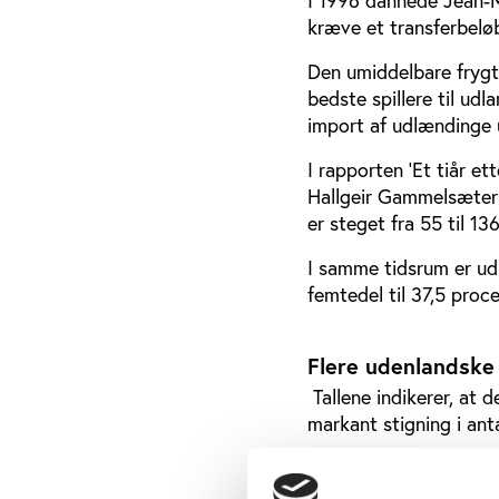
I 1996 dannede Jean-
kræve et transferbelø
Den umiddelbare frygt 
bedste spillere til ud
import af udlændinge 
I rapporten 'Et tiår e
Hallgeir Gammelsæter 
er steget fra 55 til 13
I samme tidsrum er ud
femtedel til 37,5 proce
Flere udenlandske 
Tallene indikerer, at d
markant stigning i anta
Knap 60 procent af u
banen. Desuden var 200