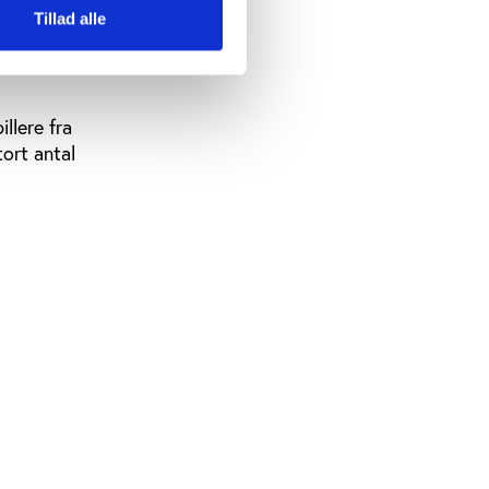
Tillad alle
ller
llere fra
tort antal