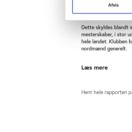
Vinder udlændinge
Afvis
Der er ikke nogen ent
disses andel af spille
Dette skyldes blandt 
mesterskaber, i stor u
hele landet. Klubben b
nordmænd generelt.
Læs mere
Hent hele rapporten p