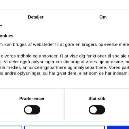
 fra udlandet.
 konsekvenser for den norske talentudvikling, da udlænding
Detaljer
Om
 pladserne på bænken og i udkanten af førsteholdstruppen.
 unge norske spillere får mindre spilletid end tidligere, og
ookies
onsekvenser for landsholdenes styrke.
om kan bruges af websteder til at gøre en brugers oplevelse mer
ier
se vores indhold og annoncer, til at vise dig funktioner til sociale
fik. Vi deler også oplysninger om din brug af vores hjemmeside m
kelle mellem klubbernes brug af udlændinge, lokale og nati
iale medier, annonceringspartnere og analysepartnere. Vores par
hele 60 procent af spilletiden i 2006 har været forbeholdt 
 andre oplysninger, du har givet dem, eller som de har indsamle
ivet en masse norske talenter chancen.
flittigst har anvendt udenlandske spillere, har man derimod
ænd chancen. Klubbernes strategier tegner dermed et bro
Præferencer
Statistik
sig gældende i forhold til det parameter, som omhandler b