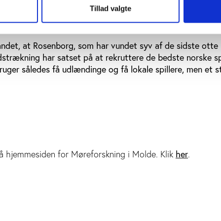
ne pokaler?
Tillad valgte
ydig sammenhæng hverken mellem antallet af udlændinge e
tiden og klubbernes præstationer.
andet, at Rosenborg, som har vundet syv af de sidste otte
dstrækning har satset på at rekruttere de bedste norske spi
ruger således få udlændinge og få lokale spillere, men et s
å hjemmesiden for Møreforskning i Molde. Klik
her
.