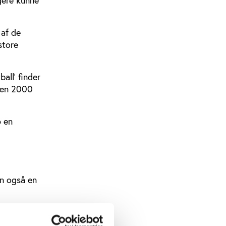
gere kunne
 af de
store
all' finder
iden 2000
p en
en også en
n end på
den bedste