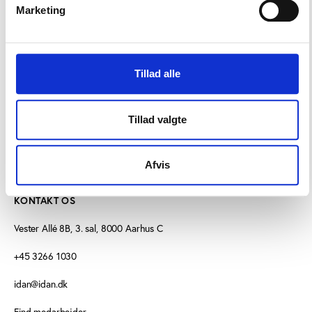
idrætsbyggerier i Arena Nords foyerarealer.
Marketing
Plancherne giver god inspiration til opgradering af
gamle eller udvikling af nye spændende
idrætsfaciliteter.
Tillad alle
Tillad valgte
Afvis
KONTAKT OS
Vester Allé 8B, 3. sal, 8000 Aarhus C
+45 3266 1030
idan@idan.dk
Find medarbejder