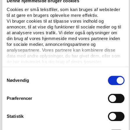
Denne hjemmeside bruger cookies
Cookies er små tekstfiler, som kan bruges af websteder
Store leverandører i Arena Nord
til at gøre en brugers oplevelse mere effektiv.
Flere af de store danske leverandører af
Vi bruger cookies til at tilpasse vores indhold og
sportsudstyr og rekvisitter vil vise deres produkter
annoncer, til at vise dig funktioner til sociale medier og til
at analysere vores trafik. Vi deler også oplysninger om
frem i Frederikshavn. Blandt andet bliver der
din brug af vores hjemmeside med vores partnere inden
mulighed for at se et bud på fremtidens syntetisk
for sociale medier, annonceringspartnere og
skøjtebane.
analysepartnere. Vores partnere kan kombinere disse
data med andre oplysninger, du har givet dem, eller som
Deltagerne i Idrættens Rum og Rammer kan også
de har indsamlet fra din brug af deres tjenester.
med fordel huske løbeskoene, for onsdag morgen
den 25. februar afprøves den nyeste
Samtykkevalg
mobiltelefonbaserede GPS-teknologi på en løbetur
Nødvendig
sammen med firmaet Endomondo, der for nylig
rykkede ind i samme lokaler som Idrættens
Præferencer
Analyseinstitut og Lokale- og Anlægsfonden på
Holmen i København.
Statistik
Foruden de kommercielle udstillere arrangerer
Lokale- og Anlægsfonden en udstilling af fremtidens