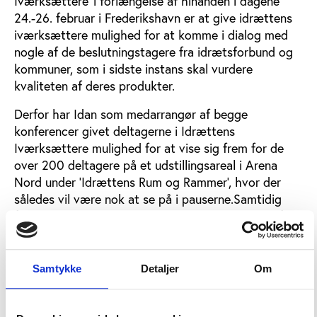
Iværksættere' i forlængelse af hinanden i dagene
24.-26. februar i Frederikshavn er at give idrættens
iværksættere mulighed for at komme i dialog med
nogle af de beslutningstagere fra idrætsforbund og
kommuner, som i sidste instans skal vurdere
kvaliteten af deres produkter.
Derfor har Idan som medarrangør af begge
konferencer givet deltagerne i Idrættens
Iværksættere mulighed for at vise sig frem for de
over 200 deltagere på et udstillingsareal i Arena
Nord under 'Idrættens Rum og Rammer', hvor der
således vil være nok at se på i pauserne.Samtidig
får idrættens innovative virksomheder mulighed for
at møde hinanden og forhåbentlig skabe et
fremtidigt netværk for danske idrætsrelaterede
iværksættere, når ekstrakonferencen 'Idrættens
Samtykke
Detaljer
Om
Iværksættere' afholdes den 26. februar i forlængelse
af hovedkonferencen.