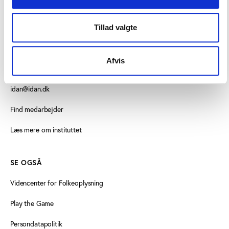
Tillad valgte
KONTAKT OS
Vester Allé 8B, 3. sal, 8000 Aarhus C
Afvis
+45 3266 1030
idan@idan.dk
Find medarbejder
Læs mere om instituttet
SE OGSÅ
Videncenter for Folkeoplysning
Play the Game
Persondatapolitik