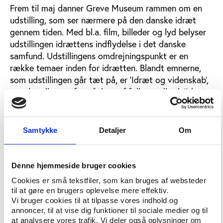
Frem til maj danner Greve Museum rammen om en
udstilling, som ser nærmere på den danske idræt
gennem tiden. Med bl.a. film, billeder og lyd belyser
udstillingen idrættens indflydelse i det danske
samfund. Udstillingens omdrejningspunkt er en
række temaer inden for idrætten. Blandt emnerne,
som udstillingen går tæt på, er ’Idræt og videnskab’,
som handler om forståelsen af folkesundhed, ’Idræt
og politik’, som handler om velfærdspolitik, og ’Land
og by’, som handler om forskellene i organiseringen
af idræt mellem landet og byen. Men det er ikke kun
Samtykke
Detaljer
Om
idrætsaktiviteterne og deres effekt, der er i fokus.
Udstillingen går også tæt på de mange sociale
aktiviteter, som også har været og er forbundet med
Denne hjemmeside bruger cookies
idrætsaktiviteterne og foreningerne i Danmark, f.eks.
Cookies er små tekstfiler, som kan bruges af websteder
bal, andespil og juletræsfester.
til at gøre en brugers oplevelse mere effektiv.
Vi bruger cookies til at tilpasse vores indhold og
annoncer, til at vise dig funktioner til sociale medier og til
Oplæg om idrættens historie
at analysere vores trafik. Vi deler også oplysninger om