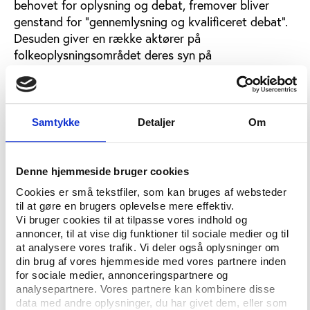
behovet for oplysning og debat, fremover bliver
genstand for ”gennemlysning og kvalificeret debat”.
Desuden giver en række aktører på
folkeoplysningsområdet deres syn på
folkeoplysningen største udfordringer i to store
artikler. Den første artikel, der nu kan læses på
vifo.dk, har fokus på aftenskolerne, folkeuniversitet
og daghøjskolerne, mens en kommende artikel vil se
Samtykke
Detaljer
Om
på udfordringerne inden for det såkaldte
idébestemte børne- og ungdomsarbejde.
Denne hjemmeside bruger cookies
Cookies er små tekstfiler, som kan bruges af websteder
Vidensbank samler undersøgelser
til at gøre en brugers oplevelse mere effektiv.
En anden hjørnesten på vifo.dk bliver vidensbanken,
Vi bruger cookies til at tilpasse vores indhold og
der samler nyere, elektronisk tilgængelige rapporter,
annoncer, til at vise dig funktioner til sociale medier og til
at analysere vores trafik. Vi deler også oplysninger om
analyser og undersøgelser inden for det brede
din brug af vores hjemmeside med vores partnere inden
folkeoplysningsområde. Målet er at skabe bedre
for sociale medier, annonceringspartnere og
adgang til den tilgængelige viden for alle, der har
analysepartnere. Vores partnere kan kombinere disse
interesse for folkeoplysningsområdet, hvad enten
data med andre oplysninger, du har givet dem, eller som