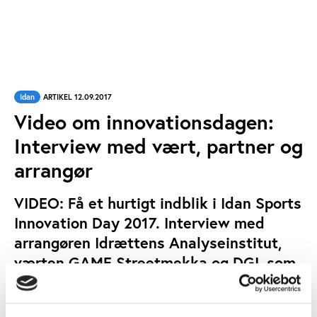
Idan
ARTIKEL 12.09.2017
Video om innovationsdagen:
Interview med vært, partner og
arrangør
VIDEO: Få et hurtigt indblik i Idan Sports
Innovation Day 2017. Interview med
arrangøren Idrættens Analyseinstitut,
værten GAME Streetmekka og DGI, som
er en af de mange partnere.
MARTIN HEDAL
SKREVET AF: