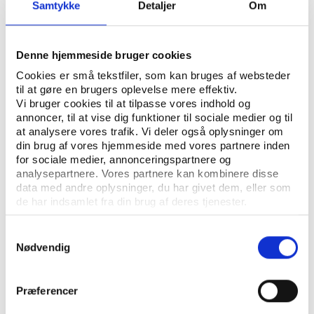
Samtykke
Detaljer
Om
Denne hjemmeside bruger cookies
Cookies er små tekstfiler, som kan bruges af websteder
Afspilning af video kræver accept af marketing
til at gøre en brugers oplevelse mere effektiv.
cookies
Vi bruger cookies til at tilpasse vores indhold og
ændre dine præferencer
her
annoncer, til at vise dig funktioner til sociale medier og til
at analysere vores trafik. Vi deler også oplysninger om
din brug af vores hjemmeside med vores partnere inden
Se video på Youtube
for sociale medier, annonceringspartnere og
analysepartnere. Vores partnere kan kombinere disse
data med andre oplysninger, du har givet dem, eller som
de har indsamlet fra din brug af deres tjenester.
Samtykkevalg
Nødvendig
Præferencer