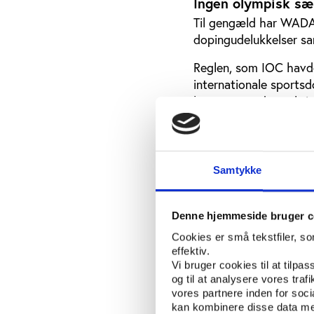
Ingen olympisk sæ
Til gengæld har WADA 
dopingudelukkelser sa
Reglen, som IOC havde 
internationale sports
harmoniserede sanktion
være den samme: Udøver
muligheden for at kon
Et andet politisk føls
Samtykke
dens udformning.
Her fastholder WADA i
Denne hjemmeside bruger c
som udgangspunkt ska
Cookies er små tekstfiler, s
betragtning til doping
effektiv.
i strid med ’sportens å
Vi bruger cookies til at tilpas
og til at analysere vores tra
I dag er de tre kriterie
vores partnere inden for soc
cannabis på listen, s
kan kombinere disse data med