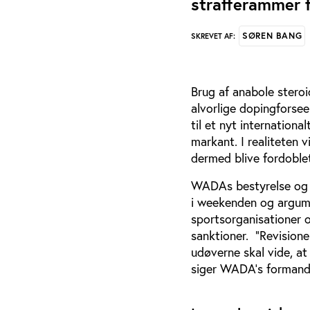
strafferammer f
SØREN BANG
SKREVET AF:
Brug af anabole stero
alvorlige dopingforsee
til et nyt internation
markant. I realiteten 
dermed blive fordoblet f
WADAs bestyrelse og ’
i weekenden og argumen
sportsorganisationer 
sanktioner. “Revisione
udøverne skal vide, at 
siger WADA’s formand