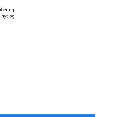
mber og
t nyt og