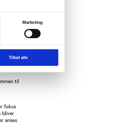
fokus og
elig vis.
dkast til
Marketing
tioner og
ælles
Tillad alle
nisteriet,
ammen til
or fokus
 bliver
er anses