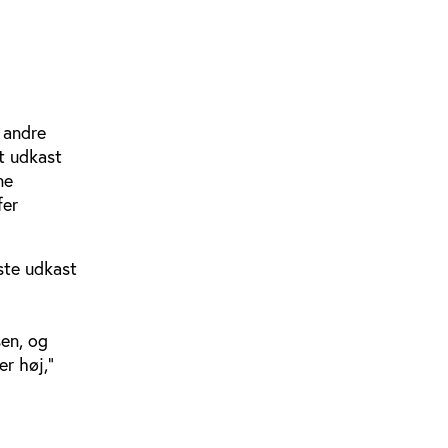
 andre
et udkast
ne
fer
ste udkast
sen, og
er høj,”