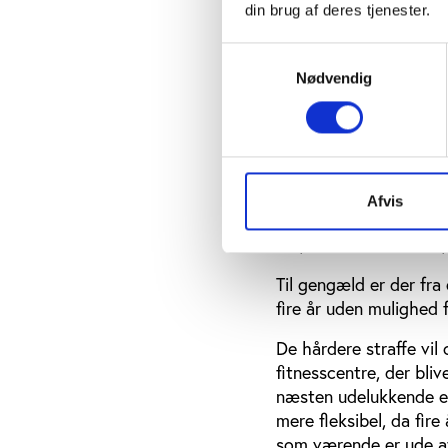
agenturer, udøvere og 
din brug af deres tjenester.
ressourcer væk fra den
Ved at understrege kr
Samtykkevalg
kodeks, at der skal væ
Nødvendig
Dansk forbehold fo
Både afvisningen af e
forslaget om at præcis
Afvis
høringssvar, som Anti
DIF, DIF’s aktivkomit
Til gengæld er der fra
fire år uden mulighed 
De hårdere straffe vil
fitnesscentre, der bli
næsten udelukkende er 
mere fleksibel, da fir
som værende er ude af