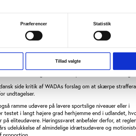
forskere har argumenteret for, at det er med til at flytte 
 egentlige dopingbekæmpelse eller straffe udøvere på urim
avet om en præstationsfremmende effekt betoner det nye u
re et element af snyd, før man kan tale om doping.
Præferencer
Statistik
r hårdere straffe
n særlig olympisk sanktion oven på de normale dopingsank
ere og skærpe definitionen af doping bliver støttet i det f
Tillad valgte
 Doping Danmark indsendte i oktober sammen med Kulturmi
é, Team Danmark og Danske Elitesportsudøveres Forening.
 dansk side kritik af WADAs forslag om at skærpe straffer
for undtagelser.
 også ramme udøvere på lavere sportslige niveauer eller i
ver testet i langt højere grad herhjemme end i udlandet, hv
på eliteudøvere. Høringssvaret anbefaler derfor, at reglen
e års udelukkelse af almindelige idrætsudøvere og motionist
 proportion.