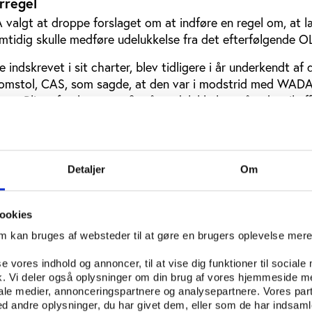
rregel
valgt at droppe forslaget om at indføre en regel om, at 
mtidig skulle medføre udelukkelse fra det efterfølgende O
indskrevet i sit charter, blev tidligere i år underkendt af 
domstol, CAS, som sagde, at den var i modstrid med WADA
er. Bliver forslaget om fire års udelukkelse stående, vil e
e, der f.eks. har taget EPO eller anabole steroider, vil m
kurrere ved det efterfølgende OL.
omt spørgsmål er principperne bag listen over forbudte sto
Detaljer
Om
 sit andet udkast, at potentielle dopingstoffer og dopin
ookies
l være præstationsfremmende for overhovedet at komme
om kan bruges af websteder til at gøre en brugers oplevelse mer
listen. Dernæst skal stoffet også være enten sundhedsskade
nd’.
se vores indhold og annoncer, til at vise dig funktioner til sociale
fik. Vi deler også oplysninger om din brug af vores hjemmeside m
r sidestillet, og da blot to af tre kriterier skal være opfyldt,
iale medier, annonceringspartnere og analysepartnere. Vores par
elv om stoffet snarere er præstationshæmmende. Både anti
 andre oplysninger, du har givet dem, eller som de har indsamle