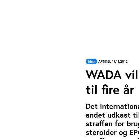
Idan
ARTIKEL 19.11.2012
WADA vil
til fire år
Det internation
andet udkast ti
straffen for br
steroider og EP