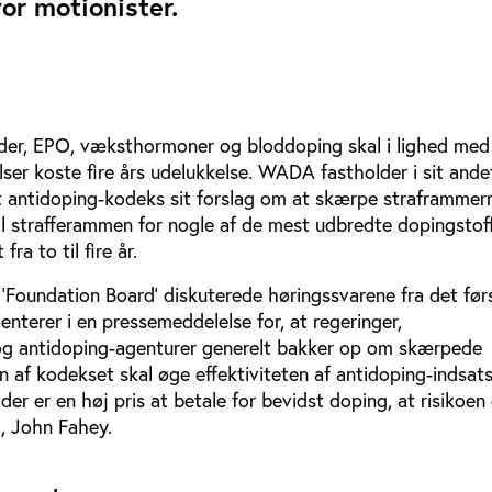
or motionister.
ider, EPO, væksthormoner og bloddoping skal i lighed med
lser koste fire års udelukkelse. WADA fastholder i sit and
alt antidoping-kodeks sit forslag om at skærpe straframmer
vil strafferammen for nogle af de mest udbredte dopingstof
ra to til fire år.
Foundation Board’ diskuterede høringssvarene fra det før
terer i en pressemeddelelse for, at regeringer,
og antidoping-agenturer generelt bakker op om skærpede
n af kodekset skal øge effektiviteten af antidoping-indsat
der er en høj pris at betale for bevidst doping, at risikoen 
, John Fahey.