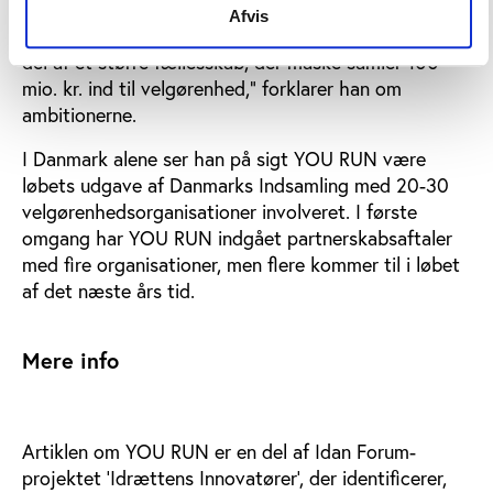
drøm, at vi hvert år kan lave min. fem løb på samme
Afvis
dag i Europa. Hver enkelt deltager føler, at man er en
del af et større fællesskab, der måske samler 100
mio. kr. ind til velgørenhed,” forklarer han om
ambitionerne.
I Danmark alene ser han på sigt YOU RUN være
løbets udgave af Danmarks Indsamling med 20-30
velgørenhedsorganisationer involveret. I første
omgang har YOU RUN indgået partnerskabsaftaler
med fire organisationer, men flere kommer til i løbet
af det næste års tid.
Mere info
Artiklen om YOU RUN er en del af Idan Forum-
projektet ’Idrættens Innovatører’, der identificerer,