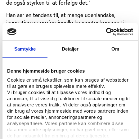
de også styrken til at forfølge det.”
Han ser en tendens til, at mange udenlandske,
innovative og professionelle koncepter kommer til
Danmark i denne tid. Et par eksempler er det
farverige
The Color Run
og den belgiske
motionsarrangør
Golazos
indtog på det danske
Samtykke
Detaljer
Om
marked. I Carsten Jagerkildes øjne skal vi dog huske,
at det også kan gå den anden vej:
Denne hjemmeside bruger cookies
”Jeg forstår godt, at man i Sport Event Denmark,
kommuner, idrætsorganisationer osv. bruger mange
Cookies er små tekstfiler, som kan bruges af websteder
penge på at trække store events til Danmark, men
til at gøre en brugers oplevelse mere effektiv.
Vi bruger cookies til at tilpasse vores indhold og
måske overser vi, at vi på motionsområdet også er
annoncer, til at vise dig funktioner til sociale medier og til
innovative i Danmark i så høj grad, at vi kan flytte
at analysere vores trafik. Vi deler også oplysninger om
det ud af landet.”
Europa er næste skridt
Både løb
din brug af vores hjemmeside med vores partnere inden
og velgørenhed er ifølge Carsten Jagerkilde stærkt
for sociale medier, annonceringspartnere og
konkurrenceprægede markeder, så for at vinde
analysepartnere. Vores partnere kan kombinere disse
data med andre oplysninger, du har givet dem, eller som
kampen om kunderne kræver det professionalisme
de har indsamlet fra din brug af deres tjenester.
og kommercielle arbejdsmetoder. Eksempelvis har