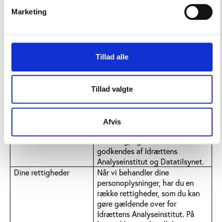
databeskyttelsesforordningen er
Marketing
opfyldt, og at der alene handles
efter instruks.
Tidsperiode
Dine personoplysninger vil blive
opbevaret i op til fem år efter
undersøgelsen er afsluttet.
Tillad alle
Derefter bliver dine
personoplysninger enten slettet
eller arkiveret efter gældende
Tillad valgte
regler. Hvis oplysningerne
arkiveres hos Rigsarkivet i
Danmark, må de stadig
Afvis
udelukkende anvendes til
forskning, og anvendelsen skal
godkendes af Idrættens
Analyseinstitut og Datatilsynet.
Dine rettigheder
Når vi behandler dine
personoplysninger, har du en
række rettigheder, som du kan
gøre gældende over for
Idrættens Analyseinstitut. På