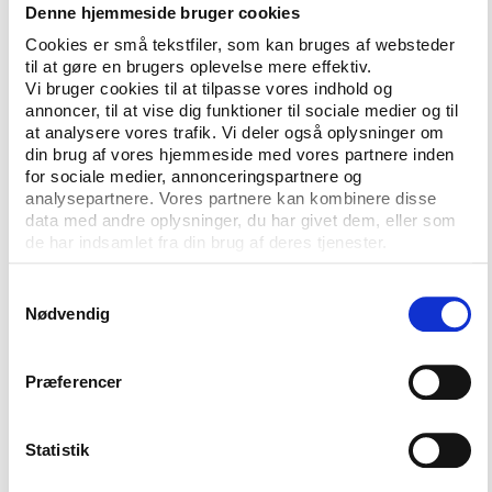
Denne hjemmeside bruger cookies
dine svar kan blive brugt i andre
forskningsprojekter. Dette vil
Cookies er små tekstfiler, som kan bruges af websteder
ske helt i overensstemmelse
til at gøre en brugers oplevelse mere effektiv.
med databeskyttelseslovens
Vi bruger cookies til at tilpasse vores indhold og
regler for, hvordan det må gøres.
annoncer, til at vise dig funktioner til sociale medier og til
Modtagere af
Når dine oplysninger behandles
at analysere vores trafik. Vi deler også oplysninger om
personoplysninger
til forskningsformål, kan de ikke
din brug af vores hjemmeside med vores partnere inden
anvendes til andre formål.
for sociale medier, annonceringspartnere og
analysepartnere. Vores partnere kan kombinere disse
Eventuelle modtagere af dine
data med andre oplysninger, du har givet dem, eller som
personoplysninger vil derfor
de har indsamlet fra din brug af deres tjenester.
altid være forskere, og
videregivelse sker altid i
Samtykkevalg
overensstemmelse med
Nødvendig
databeskyttelseslovens regler.
Databehandlere
Idrættens Analyseinstitut
opbevarer i nogle tilfælde
Præferencer
indsamlede personoplysninger
hos vores databehandlere. I
disse tilfælde er der indgået
Statistik
databehandleraftaler for at
sikre, at sikkerhedskravene i