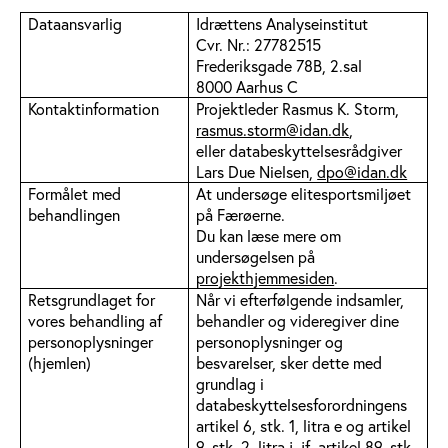
Dataansvarlig
Idrættens Analyseinstitut
Cvr. Nr.: 27782515
Frederiksgade 78B, 2.sal
8000 Aarhus C
Kontaktinformation
Projektleder Rasmus K. Storm,
rasmus.storm@idan.dk
,
eller databeskyttelsesrådgiver
Lars Due Nielsen,
dpo@idan.dk
Formålet med
At undersøge elitesportsmiljøet
behandlingen
på Færøerne.
Du kan læse mere om
undersøgelsen på
projekthjemmesiden
.
Retsgrundlaget for
Når vi efterfølgende indsamler,
vores behandling af
behandler og videregiver dine
personoplysninger
personoplysninger og
(hjemlen)
besvarelser, sker dette med
grundlag i
databeskyttelsesforordningens
artikel 6, stk. 1, litra e og artikel
9, stk. 2, litra j, jf. artikel 89, stk.