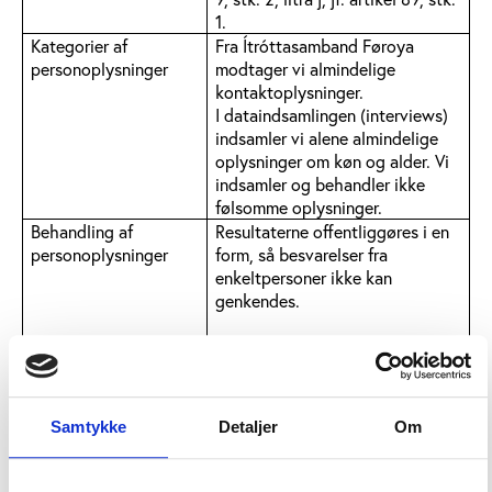
1.
Kategorier af
Fra Ítróttasamband Føroya
personoplysninger
modtager vi almindelige
kontaktoplysninger.
I dataindsamlingen (interviews)
indsamler vi alene almindelige
oplysninger om køn og alder. Vi
indsamler og behandler ikke
følsomme oplysninger.
Behandling af
Resultaterne offentliggøres i en
personoplysninger
form, så besvarelser fra
enkeltpersoner ikke kan
genkendes.
Dine personoplysninger og
besvarelser behandles altid
fortroligt og anvendes
udelukkende til statistik og i
Samtykke
Detaljer
Om
videnskabelige øjemed.
Du skal være opmærksom på, at