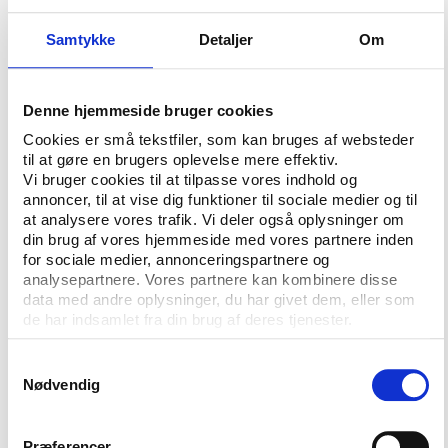
genkendes.
Dine personoplysninger og
Samtykke
Detaljer
Om
besvarelser behandles altid
fortroligt og anvendes
udelukkende til statistik og i
Denne hjemmeside bruger cookies
videnskabelige øjemed. Du skal
være opmærksom på, at dine
Cookies er små tekstfiler, som kan bruges af websteder
svar kan blive brugt i andre
til at gøre en brugers oplevelse mere effektiv.
forskningsprojekter. Dette vil
Vi bruger cookies til at tilpasse vores indhold og
annoncer, til at vise dig funktioner til sociale medier og til
ske helt i overensstemmelse
at analysere vores trafik. Vi deler også oplysninger om
med databeskyttelseslovens
din brug af vores hjemmeside med vores partnere inden
regler for, hvordan det må gøres.
for sociale medier, annonceringspartnere og
analysepartnere. Vores partnere kan kombinere disse
Modtagere af
Når dine oplysninger behandles
data med andre oplysninger, du har givet dem, eller som
personoplysninger
til forskningsformål, kan de ikke
de har indsamlet fra din brug af deres tjenester.
anvendes til andre formål.
Eventuelle modtagere af dine
Samtykkevalg
personoplysninger vil derfor
Nødvendig
altid være forskere, og
videregivelse sker altid i
overensstemmelse med
Præferencer