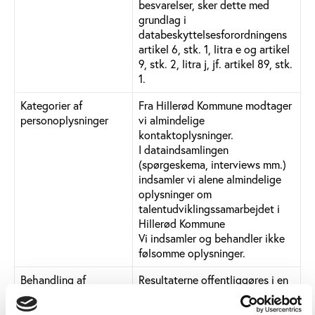
besvarelser, sker dette med
grundlag i
databeskyttelsesforordningens
artikel 6, stk. 1, litra e og artikel
9, stk. 2, litra j, jf. artikel 89, stk.
1.
Kategorier af
Fra Hillerød Kommune modtager
personoplysninger
vi almindelige
kontaktoplysninger.
I dataindsamlingen
(spørgeskema, interviews mm.)
indsamler vi alene almindelige
oplysninger om
talentudviklingssamarbejdet i
Hillerød Kommune
Vi indsamler og behandler ikke
følsomme oplysninger.
Behandling af
Resultaterne offentliggøres i en
personoplysninger
form, så besvarelser fra
enkeltpersoner ikke kan