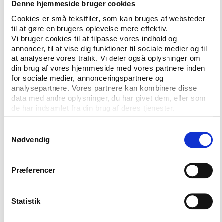
Denne hjemmeside bruger cookies
på, at dine svar kan blive brugt i
Cookies er små tekstfiler, som kan bruges af websteder
andre forskningsprojekter. Dette vil
til at gøre en brugers oplevelse mere effektiv.
ske i anonymiseret form og helt i
Vi bruger cookies til at tilpasse vores indhold og
overensstemmelse med
annoncer, til at vise dig funktioner til sociale medier og til
databeskyttelseslovens regler for,
at analysere vores trafik. Vi deler også oplysninger om
hvordan det må gøres.
din brug af vores hjemmeside med vores partnere inden
Modtagere af
Når dine oplysninger behandles til
for sociale medier, annonceringspartnere og
personoplysninger
forskningsformål, kan de ikke
analysepartnere. Vores partnere kan kombinere disse
anvendes til andre formål.
data med andre oplysninger, du har givet dem, eller som
Eventuelle modtagere af dine
de har indsamlet fra din brug af deres tjenester.
personoplysninger vil derfor altid
være forskere, og videregivelse
Samtykkevalg
sker altid i overensstemmelse med
Nødvendig
databeskyttelseslovens regler.
Databehandlere
Idrættens Analyseinstitut
opbevarer i nogle tilfælde
Præferencer
indsamlede personoplysninger hos
vores databehandlere. I disse
tilfælde er der indgået
Statistik
databehandleraftaler for at sikre, at
sikkerhedskravene i