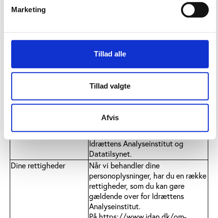
databeskyttelsesforordningen er
Marketing
opfyldt, og at der alene handles
efter instruks.
Tidsperiode
Dine personoplysninger vil blive
opbevaret i op til fem år efter
Tillad alle
undersøgelsen er afsluttet. Derefter
bliver dine personoplysninger enten
slettet eller arkiveret efter
Tillad valgte
gældende regler. Hvis
oplysningerne arkiveres hos
Rigsarkivet, må de stadig
Afvis
udelukkende anvendes til forskning,
og anvendelsen skal godkendes af
Idrættens Analyseinstitut og
Datatilsynet.
Dine rettigheder
Når vi behandler dine
personoplysninger, har du en række
rettigheder, som du kan gøre
gældende over for Idrættens
Analyseinstitut.
På
https://www.idan.dk/om-