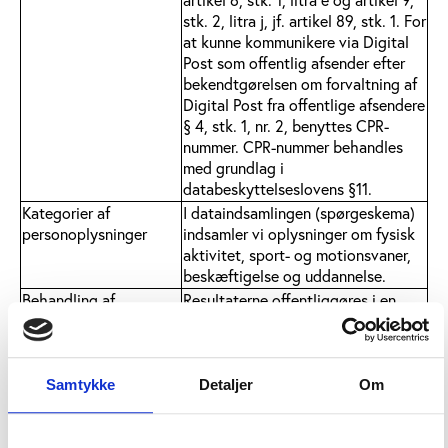
artikel 6, stk. 1, litra e og artikel 9,
stk. 2, litra j, jf. artikel 89, stk. 1. For
at kunne kommunikere via Digital
Post som offentlig afsender efter
bekendtgørelsen om forvaltning af
Digital Post fra offentlige afsendere
§ 4, stk. 1, nr. 2, benyttes CPR-
nummer. CPR-nummer behandles
med grundlag i
databeskyttelseslovens §11.
Kategorier af
I dataindsamlingen (spørgeskema)
personoplysninger
indsamler vi oplysninger om fysisk
aktivitet, sport- og motionsvaner,
beskæftigelse og uddannelse.
Behandling af
Resultaterne offentliggøres i en
personoplysninger
form, så besvarelser fra
enkeltpersoner ikke kan genkendes.
Dine personoplysninger og
besvarelser behandles altid
Samtykke
Detaljer
Om
fortroligt og anvendes udelukkende
til statistik og i videnskabelige
øjemed. Du skal være opmærksom