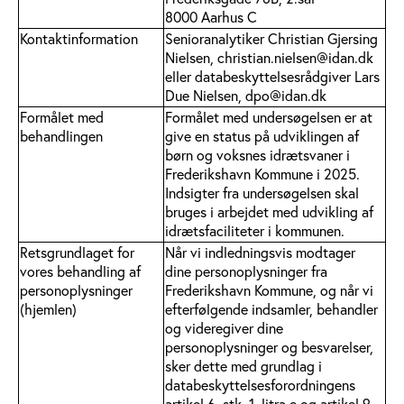
8000 Aarhus C
Kontaktinformation
Senioranalytiker Christian Gjersing
Nielsen, christian.nielsen@idan.dk
eller databeskyttelsesrådgiver Lars
Due Nielsen, dpo@idan.dk
Formålet med
Formålet med undersøgelsen er at
behandlingen
give en status på udviklingen af
børn og voksnes idrætsvaner i
Frederikshavn Kommune i 2025.
Indsigter fra undersøgelsen skal
bruges i arbejdet med udvikling af
idrætsfaciliteter i kommunen.
Retsgrundlaget for
Når vi indledningsvis modtager
vores behandling af
dine personoplysninger fra
personoplysninger
Frederikshavn
Kommune, og når vi
(hjemlen)
efterfølgende indsamler, behandler
og videregiver dine
personoplysninger og besvarelser,
sker dette med grundlag i
databeskyttelsesforordningens