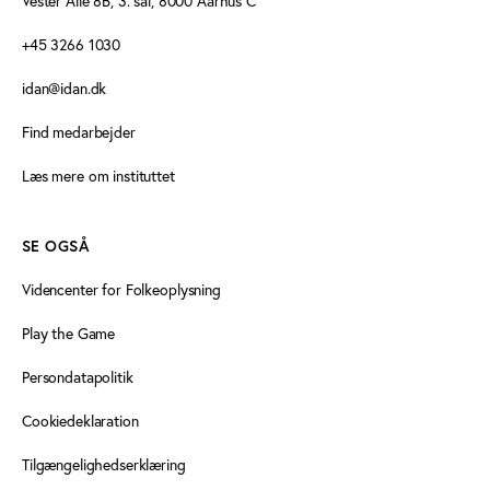
Vester Allé 8B, 3. sal, 8000 Aarhus C
+45 3266 1030
idan@idan.dk
Find medarbejder
Læs mere om instituttet
SE OGSÅ
Videncenter for Folkeoplysning
Play the Game
Persondatapolitik
Cookiedeklaration
Tilgængelighedserklæring