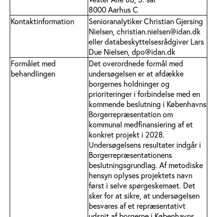
8000 Aarhus C
Kontaktinformation
Senioranalytiker Christian Gjersing
Nielsen, christian.nielsen@idan.dk
eller databeskyttelsesrådgiver Lars
Due Nielsen, dpo@idan.dk
Formålet med
Det overordnede formål med
behandlingen
undersøgelsen er at afdække
borgernes holdninger og
prioriteringer i forbindelse med en
kommende beslutning i Københavns
Borgerrepræsentation om
kommunal medfinansiering af et
konkret projekt i 2028.
Undersøgelsens resultater indgår i
Borgerrepræsentationens
beslutningsgrundlag. Af metodiske
hensyn oplyses projektets navn
først i selve spørgeskemaet. Det
sker for at sikre, at undersøgelsen
besvares af et repræsentativt
udsnit af borgerne i Københavns