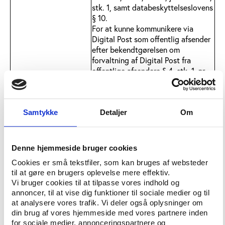
stk. 1, samt databeskyttelseslovens
§ 10.
For at kunne kommunikere via
Digital Post som offentlig afsender
efter bekendtgørelsen om
forvaltning af Digital Post fra
offentlige afsendere § 4, stk. 1, nr.
2, benyttes CPR-nummer. CPR-
nummer behandles med grundlag i
databeskyttelseslovens §11.
Samtykke
Detaljer
Om
Kategorier af
Fra Københavns Kommune
personoplysninger
modtager vi almindelige
kontaktoplysninger og CPR-numre.
I dataindsamlingen indsamler vi
Denne hjemmeside bruger cookies
alene almindelige oplysninger om
Cookies er små tekstfiler, som kan bruges af websteder
uddannelse og indkomst samt
til at gøre en brugers oplevelse mere effektiv.
holdninger til og præferencer for
Vi bruger cookies til at tilpasse vores indhold og
det konkrete projekt.
annoncer, til at vise dig funktioner til sociale medier og til
Vi indsamler og behandler ikke
at analysere vores trafik. Vi deler også oplysninger om
følsomme oplysninger.
din brug af vores hjemmeside med vores partnere inden
Behandling af
Resultaterne offentliggøres i en
for sociale medier, annonceringspartnere og