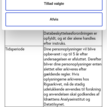
opbevarer i nogle tilfælde
Tillad valgte
indsamlede personoplysninger hos
vores databehandlere. I disse
tilfælde er der indgået
Afvis
databehandleraftaler for at sikre, at
sikkerhedskravene i
Databeskyttelsesforordningen er
opfyldt, og at der alene handles
efter instruks.
Tidsperiode
Dine personoplysninger vil blive
opbevaret i op til 5 år efter
undersøgelsen er afsluttet. Derefter
bliver dine personoplysninger enten
slettet eller arkiveres efter
gældende regler. Hvis
oplysningerne arkiveres hos
Rigsarkivet, må de stadig
udelukkende anvendes til forskning
og anvendelsen skal godkendes af
Idrættens Analyseinstitut og
Datatilsynet.