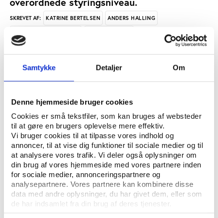
overordnede styringsniveau.
KATRINE BERTELSEN
ANDERS HALLING
SKREVET AF:
TINE HEDEGAARD BRUUN
MIKAEL HANSEN
LOUISE STJERNE KNUDSEN
Samtykke
Detaljer
Om
IDRÆTSPOLITIK GENERELT
NØGLEORD:
ÅBN RAPPORT
Denne hjemmeside bruger cookies
Cookies er små tekstfiler, som kan bruges af websteder
UDGIVER: FORSKNINGS- OG INNOVATIONSCENTER FOR IDRÆT, BEVÆGELSE OG
til at gøre en brugers oplevelse mere effektiv.
LÆRING, SYDDANSK UNIVERSITET OG VIA UNIVERSITY COLLEGE LILLEBÆLT
Vi bruger cookies til at tilpasse vores indhold og
annoncer, til at vise dig funktioner til sociale medier og til
ANTAL SIDER: 124
at analysere vores trafik. Vi deler også oplysninger om
din brug af vores hjemmeside med vores partnere inden
ISBN: 978-87-93192-72-0
for sociale medier, annonceringspartnere og
analysepartnere. Vores partnere kan kombinere disse
data med andre oplysninger, du har givet dem, eller som
Rapporten er lavet i samarbejde mellem Det
de har indsamlet fra din brug af deres tjenester.
Nationale Videncenter KOSMOS, Forksnings- og