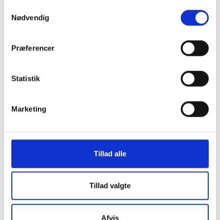
Innovationscenter for Idræt, Bevægelse og Læring og
Samtykkevalg
Nødvendig
VIA University College.
Præferencer
Statistik
Marketing
KONTAKT OS
Vester Allé 8B, 3. sal, 8000 Aarhus C
Tillad alle
+45 3266 1030
Tillad valgte
idan@idan.dk
Find medarbejder
Afvis