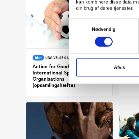
kan kombinere disse data med
din brug af deres tjenester.
Samtykkevalg
Nødvendig
Idan
UDGIVELSE 01.04.2013
PtG
Action for Good Governance in
Actio
Afvis
International Sports
Inter
Organisations
Organ
(opsamlingshæfte)