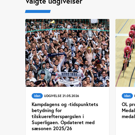
Valgte udgivelser
Idan
UDGIVELSE 21.05.2026
Idan
Kampdagens og -tidspunktets
OL pr
betydning for
Medal
tilskuerefterspørgslen i
medal
Superligaen. Opdateret med
sæsonen 2025/26