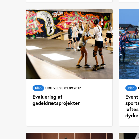
Idan
UDGIVELSE 01.09.2017
Idan
Evaluering af
Event
gadeidrætsprojekter
sport
løftes
dyrke