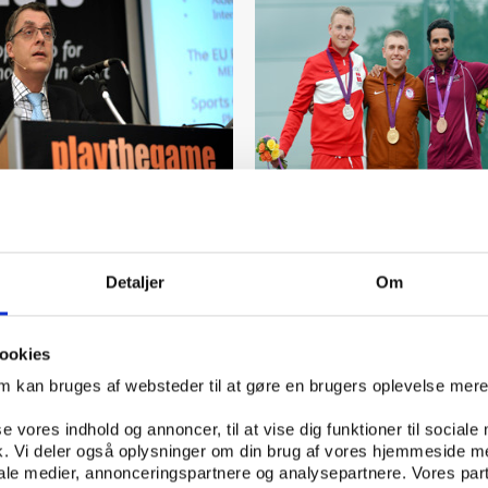
UDGIVELSE 01.12.2013
Idan
UDGIVELSE 01.06.2013
Detaljer
Om
ering af Play the Game
Dansk elitesport i fremga
(Danske eliteresultater 2
ookies
om kan bruges af websteder til at gøre en brugers oplevelse mer
se vores indhold og annoncer, til at vise dig funktioner til sociale
fik. Vi deler også oplysninger om din brug af vores hjemmeside m
iale medier, annonceringspartnere og analysepartnere. Vores par