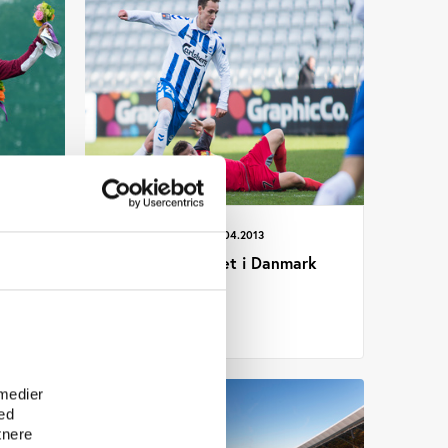
Idan
UDGIVELSE 01.04.2013
ng
Elitesportsmiljøet i Danmark
012)
2012
e
 medier
ed
tnere