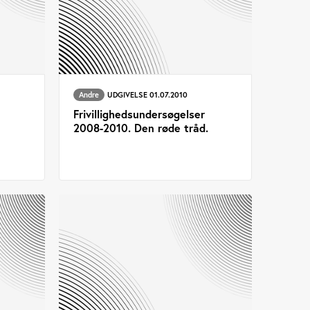
Andre
UDGIVELSE 01.07.2010
Frivillighedsundersøgelser
2008-2010. Den røde tråd.