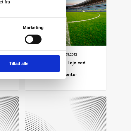
t fra
Marketing
Idan
UDGIVELSE 01.05.2012
n 2012
Danske arenaer. Leje ved
Tillad alle
internationale
idrætsarrangementer