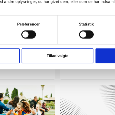
 andre oplysninger, du har givet dem, eller som de har indsamle
Præferencer
Statistik
UDGIVELSE 01.04.2013
Andre
UDGIVELSE 01.01.2013
n for Good Governance in
Evaluering af Giro-starte
Tillad valgte
national Sports
isations (rapport)