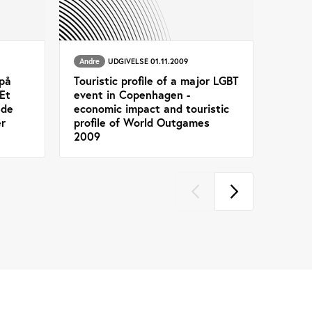
Andre
UDGIVELSE 01.11.2009
på
Touristic profile of a major LGBT
 Et
event in Copenhagen -
ede
economic impact and touristic
r
profile of World Outgames
2009