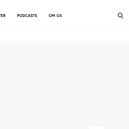
TER
PODCASTS
OM OS