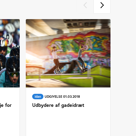
Idan
UDGIVELSE 01.03.2018
je for
Udbydere af gadeidræt