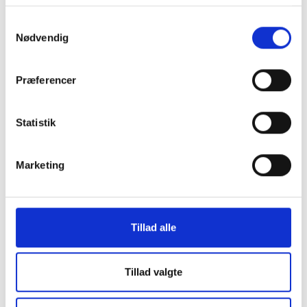
kommunenotater – ét for hver enkelt kommune. Ud
over de 23 kommunenotater er der også udarbejdet
Samtykkevalg
ét notat, som samler resultaterne fra alle 23
Nødvendig
kommuner (’landsnotat’).
Præferencer
Statistik
Marketing
KONTAKT OS
Tillad alle
Vester Allé 8B, 3. sal, 8000 Aarhus C
+45 3266 1030
Tillad valgte
idan@idan.dk