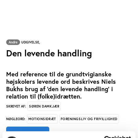
Andre
UDGIVELSE,
Den levende handling
Med reference til de grundtvigianske
højskolers levende ord beskrives Niels
Bukhs brug af 'den levende handling' i
relation til (folke)idrætten.
SØREN DAMKJÆR
SKREVET AF:
MOTIONSIDRÆT
FORENINGSLIV OG FRIVILLIGHED
NØGLEORD:
ÅBN RAPPORT