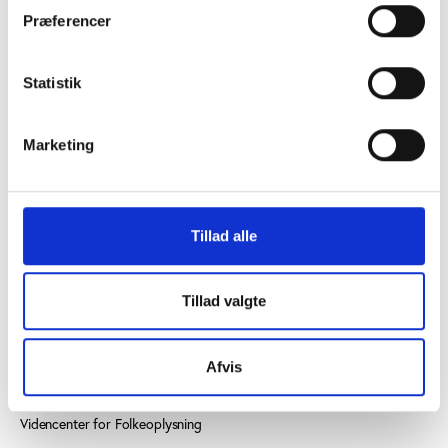
Præferencer
Statistik
KONTAKT OS
Marketing
Vester Allé 8B, 3. sal, 8000 Aarhus C
+45 3266 1030
Tillad alle
idan@idan.dk
Find medarbejder
Tillad valgte
Læs mere om instituttet
Afvis
SE OGSÅ
Videncenter for Folkeoplysning