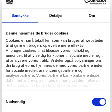
UDGIVER: DANSK IDRÆTSHISTORISK FORENING - KROP OG KULTUR, SYDDANSK
Samtykke
Detaljer
Om
UNIVERSITETSFORLAG
ANTAL SIDER: 9
Denne hjemmeside bruger cookies
ISBN: 87-87937-02-6
Cookies er små tekstfiler, som kan bruges af websteder
til at gøre en brugers oplevelse mere effektiv.
Vi bruger cookies til at tilpasse vores indhold og
Eksemplarfremstilling af papirkopier/prints fra
annoncer, til at vise dig funktioner til sociale medier og til
Idrætshistorisk Årbog til undervisningsbrug på
at analysere vores trafik. Vi deler også oplysninger om
uddannelsesinstitutioner og intern administrativ brug
din brug af vores hjemmeside med vores partnere inden
for sociale medier, annonceringspartnere og
er tilladt efter aftale med COPY-DAN Tekst & Node.
analysepartnere. Vores partnere kan kombinere disse
Eksemplarfremstillingen skal ske inden for aftalens
data med andre oplysninger, du har givet dem, eller som
begrænsninger.
de har indsamlet fra din brug af deres tjenester.
Samtykkevalg
Nødvendig