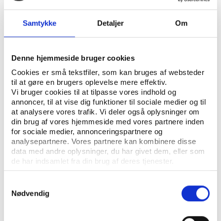
MOTIONSIDRÆT
FORENINGSLIV OG FRIVILLIGHED
NØGLEORD:
IDRÆTSKULTUR
SUNDHED
Samtykke
Detaljer
Om
ÅBN RAPPORT
Denne hjemmeside bruger cookies
UDGIVER: DANSK FIRMAIDRÆTSFORBUND OG CENTER FOR FORSKNING I IDRÆT,
Cookies er små tekstfiler, som kan bruges af websteder
til at gøre en brugers oplevelse mere effektiv.
SUNDHED OG CIVILSAMFUND
Vi bruger cookies til at tilpasse vores indhold og
annoncer, til at vise dig funktioner til sociale medier og til
ANTAL SIDER: 51
at analysere vores trafik. Vi deler også oplysninger om
din brug af vores hjemmeside med vores partnere inden
for sociale medier, annonceringspartnere og
Undersøgelsen blev gennemført i Kolding og Roskilde
analysepartnere. Vores partnere kan kombinere disse
med spørgeskemaer besvaret af 915 medarbejdere.
data med andre oplysninger, du har givet dem, eller som
de har indsamlet fra din brug af deres tjenester.
Samtykkevalg
Nødvendig