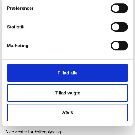
Præferencer
Statistik
KONTAKT OS
Marketing
Vester Allé 8B, 3. sal, 8000 Aarhus C
+45 3266 1030
Tillad alle
idan@idan.dk
Find medarbejder
Tillad valgte
Læs mere om instituttet
Afvis
SE OGSÅ
Videncenter for Folkeoplysning