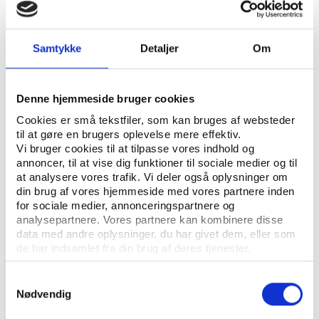
lokale idrætsforeninger.
FORENINGSLIV OG FRIVILLIGHED
NØGLEORD:
Samtykke
Detaljer
Om
ÅBN RAPPORT
Denne hjemmeside bruger cookies
UDGIVER: CENTER FOR UNGDOMSSTUDIER
Cookies er små tekstfiler, som kan bruges af websteder
til at gøre en brugers oplevelse mere effektiv.
ANTAL SIDER: 23
Vi bruger cookies til at tilpasse vores indhold og
annoncer, til at vise dig funktioner til sociale medier og til
at analysere vores trafik. Vi deler også oplysninger om
din brug af vores hjemmeside med vores partnere inden
Videns- og inspirationskataloget er lavet på
for sociale medier, annonceringspartnere og
baggrund af projektet 'Skole og foreningsliv i
analysepartnere. Vores partnere kan kombinere disse
bevægelse', som er et samarbejde mellem DIF,
data med andre oplysninger, du har givet dem, eller som
DGI, og Center for Ungdomsstudier.
de har indsamlet fra din brug af deres tjenester.
Samtykkevalg
Nødvendig