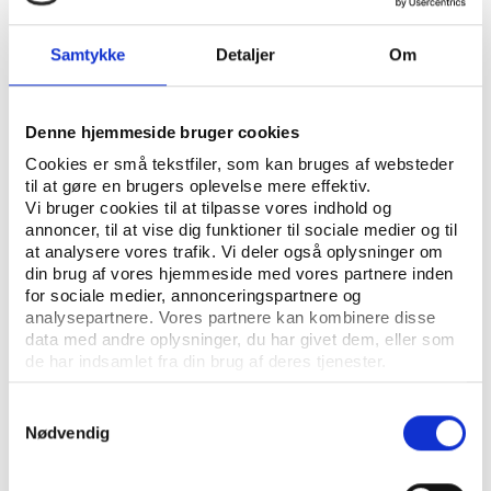
UDGIVER: DANSK IDRÆTSHISTORISK FORENING - KROP OG KULTUR, SYDDANSK
UNIVERSITETSFORLAG
Samtykke
Detaljer
Om
ANTAL SIDER: 10
ISBN: 87-7492-783-3
Denne hjemmeside bruger cookies
Cookies er små tekstfiler, som kan bruges af websteder
til at gøre en brugers oplevelse mere effektiv.
Eksemplarfremstilling af papirkopier/prints fra
Vi bruger cookies til at tilpasse vores indhold og
annoncer, til at vise dig funktioner til sociale medier og til
Idrætshistorisk Årbog til undervisningsbrug på
at analysere vores trafik. Vi deler også oplysninger om
uddannelsesinstitutioner og intern administrativ brug
din brug af vores hjemmeside med vores partnere inden
er tilladt efter aftale med COPY-DAN Tekst & Node.
for sociale medier, annonceringspartnere og
Eksemplarfremstillingen skal ske inden for aftalens
analysepartnere. Vores partnere kan kombinere disse
begrænsninger.
data med andre oplysninger, du har givet dem, eller som
de har indsamlet fra din brug af deres tjenester.
Samtykkevalg
Nødvendig