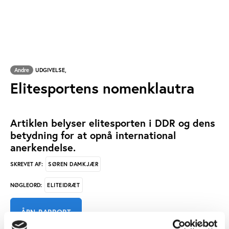
Andre
UDGIVELSE,
Elitesportens nomenklautra
Artiklen belyser elitesporten i DDR og dens
betydning for at opnå international
anerkendelse.
SØREN DAMKJÆR
SKREVET AF:
ELITEIDRÆT
NØGLEORD:
ÅBN RAPPORT