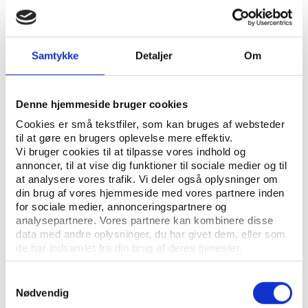
foreningsbaseret fodbold på, hvor
fleksibilitet og sundhed er nøgleordene.
Afhandlingen handler om, hvordan
konceptet implementeres som reaktion på
Samtykke
Detaljer
Om
de udviklings- og forandringsprocesser der
sker i den frivilligt organiserede idræt, hvor
det traditionelle foreningsliv er under pres
Denne hjemmeside bruger cookies
og idrætten i højere grad skal løse
Cookies er små tekstfiler, som kan bruges af websteder
velfærds- og sundhedsmæssige opgaver.
til at gøre en brugers oplevelse mere effektiv.
Vi bruger cookies til at tilpasse vores indhold og
SØREN BENNIKE
SKREVET AF:
annoncer, til at vise dig funktioner til sociale medier og til
at analysere vores trafik. Vi deler også oplysninger om
FORENINGSLIV OG FRIVILLIGHED
SUNDHED
NØGLEORD:
din brug af vores hjemmeside med vores partnere inden
for sociale medier, annonceringspartnere og
analysepartnere. Vores partnere kan kombinere disse
ÅBN RAPPORT
data med andre oplysninger, du har givet dem, eller som
de har indsamlet fra din brug af deres tjenester.
UDGIVER: INSTITUT FOR IDRÆT OG ERNÆRING, KØBENHAVNS UNIVERSITET
Samtykkevalg
ANTAL SIDER: 377
Nødvendig