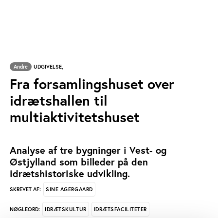
Andre
UDGIVELSE,
Fra forsamlingshuset over
idrætshallen til
multiaktivitetshuset
Analyse af tre bygninger i Vest- og
Østjylland som billeder på den
idrætshistoriske udvikling.
SINE AGERGAARD
SKREVET AF:
IDRÆTSKULTUR
IDRÆTSFACILITETER
NØGLEORD: