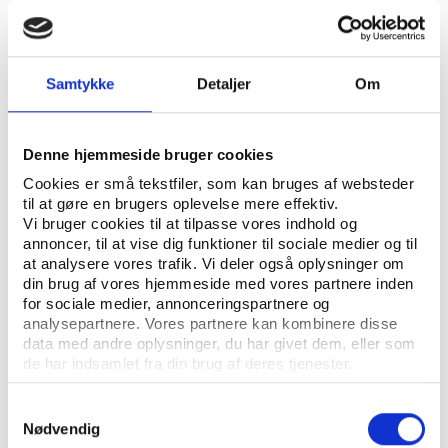
ÅBN RAPPORT
Samtykke
Detaljer
Om
UDGIVER: DANSK IDRÆTSHISTORISK FORENING - KROP OG KULTUR, SYDDANSK
UNIVERSITETSFORLAG
ANTAL SIDER: 20
Denne hjemmeside bruger cookies
Cookies er små tekstfiler, som kan bruges af websteder
ISBN: 87-7674-015-3
til at gøre en brugers oplevelse mere effektiv.
Vi bruger cookies til at tilpasse vores indhold og
annoncer, til at vise dig funktioner til sociale medier og til
Eksemplarfremstilling af papirkopier/prints fra
at analysere vores trafik. Vi deler også oplysninger om
Idrætshistorisk Årbog til undervisningsbrug på
din brug af vores hjemmeside med vores partnere inden
uddannelsesinstitutioner og intern administrativ brug
for sociale medier, annonceringspartnere og
analysepartnere. Vores partnere kan kombinere disse
er tilladt efter aftale med COPY-DAN Tekst & Node.
data med andre oplysninger, du har givet dem, eller som
Eksemplarfremstillingen skal ske inden for aftalens
de har indsamlet fra din brug af deres tjenester.
begrænsninger.
Samtykkevalg
Nødvendig