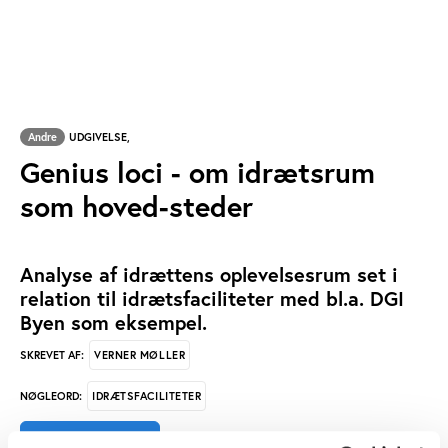
Andre
UDGIVELSE,
Genius loci - om idrætsrum
som hoved-steder
Analyse af idrættens oplevelsesrum set i
relation til idrætsfaciliteter med bl.a. DGI
Byen som eksempel.
VERNER MØLLER
SKREVET AF:
IDRÆTSFACILITETER
NØGLEORD: