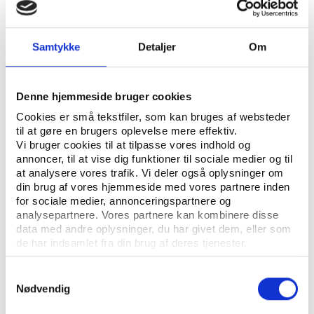
ÅBN RAPPORT
UDGIVER: DANSK IDRÆTSHISTORISK FORENING - KROP OG KULTUR, SYDDANSK
Samtykke
Detaljer
Om
UNIVERSITETSFORLAG
ANTAL SIDER: 23
Denne hjemmeside bruger cookies
ISBN: 87-7838-340-4
Cookies er små tekstfiler, som kan bruges af websteder
til at gøre en brugers oplevelse mere effektiv.
Vi bruger cookies til at tilpasse vores indhold og
Eksemplarfremstilling af papirkopier/prints fra
annoncer, til at vise dig funktioner til sociale medier og til
Idrætshistorisk Årbog til undervisningsbrug på
at analysere vores trafik. Vi deler også oplysninger om
din brug af vores hjemmeside med vores partnere inden
uddannelsesinstitutioner og intern administrativ brug
for sociale medier, annonceringspartnere og
er tilladt efter aftale med COPY-DAN Tekst & Node.
analysepartnere. Vores partnere kan kombinere disse
Eksemplarfremstillingen skal ske inden for aftalens
data med andre oplysninger, du har givet dem, eller som
begrænsninger.
de har indsamlet fra din brug af deres tjenester.
Samtykkevalg
Nødvendig