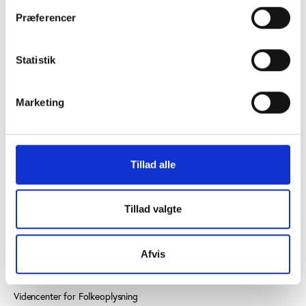
Præferencer
Statistik
KONTAKT OS
Marketing
Vester Allé 8B, 3. sal, 8000 Aarhus C
+45 3266 1030
Tillad alle
idan@idan.dk
Find medarbejder
Tillad valgte
Læs mere om instituttet
Afvis
SE OGSÅ
Videncenter for Folkeoplysning