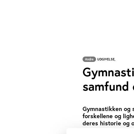
Andre
UDGIVELSE,
Gymnastik
samfund 
Gymnastikken og sp
forskellene og ligh
deres historie og 
JØRN HANSEN
SKREVET AF: