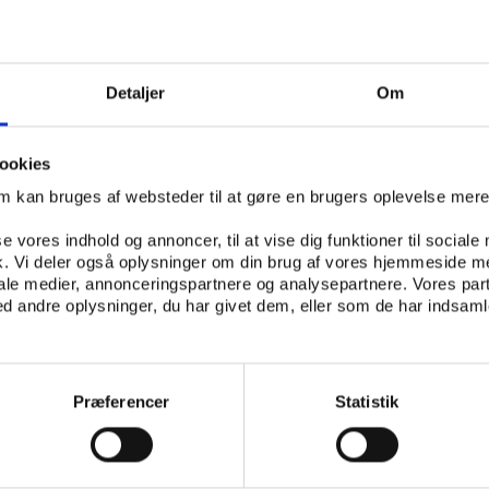
IDRÆTSPOLITIK GENERELT
IDRÆTSKULTUR
Detaljer
Om
ISK FORENING - KROP OG KULTUR, SYDDANSK UNIVERSITETSFORLAG
ookies
om kan bruges af websteder til at gøre en brugers oplevelse mer
se vores indhold og annoncer, til at vise dig funktioner til sociale
fik. Vi deler også oplysninger om din brug af vores hjemmeside m
iale medier, annonceringspartnere og analysepartnere. Vores par
 andre oplysninger, du har givet dem, eller som de har indsamle
af papirkopier/prints fra Idrætshistorisk Årbog til undervisningsb
er og intern administrativ brug er tilladt efter aftale med COPY-
llingen skal ske inden for aftalens begrænsninger.
Præferencer
Statistik