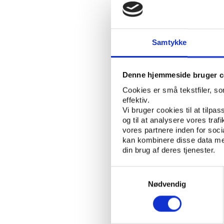
MOTIONSIDRÆT
NØGLEORD:
Samtykke
ÅBN RAPPORT
UDGIVER: DANSK IDRÆTSHISTOR
Denne hjemmeside bruger c
ANTAL SIDER: 14
Cookies er små tekstfiler, s
effektiv.
ISBN: 87-87937-02-6
Vi bruger cookies til at tilpas
og til at analysere vores tra
vores partnere inden for soc
kan kombinere disse data med
Eksemplarfremstilling 
din brug af deres tjenester.
uddannelsesinstitution
Node. Eksemplarfremsti
Samtykkevalg
Nødvendig