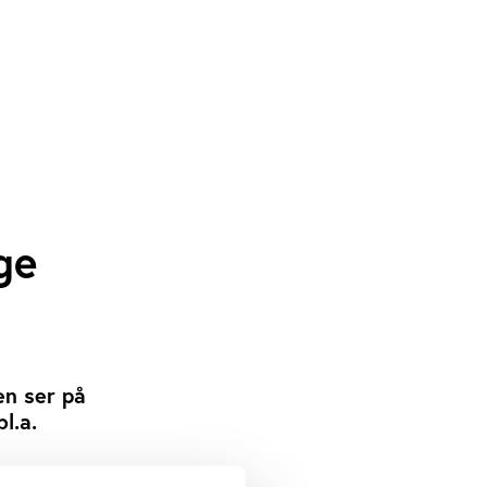
ge
en ser på
l.a.