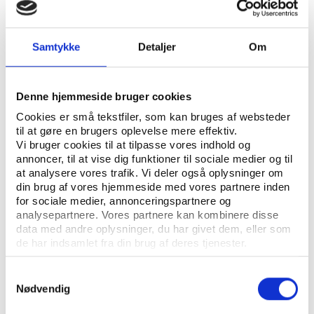
ÅBN RAPPORT
UDGIVER: DANSK IDRÆTSHISTORISK FORENING - KROP OG KULTUR, SYDDANSK
Samtykke
Detaljer
Om
UNIVERSITETSFORLAG
ANTAL SIDER: 16
Denne hjemmeside bruger cookies
ISBN: 87-7838-340-4
Cookies er små tekstfiler, som kan bruges af websteder
til at gøre en brugers oplevelse mere effektiv.
Vi bruger cookies til at tilpasse vores indhold og
Eksemplarfremstilling af papirkopier/prints fra
annoncer, til at vise dig funktioner til sociale medier og til
Idrætshistorisk Årbog til undervisningsbrug på
at analysere vores trafik. Vi deler også oplysninger om
din brug af vores hjemmeside med vores partnere inden
uddannelsesinstitutioner og intern administrativ brug
for sociale medier, annonceringspartnere og
er tilladt efter aftale med COPY-DAN Tekst & Node.
analysepartnere. Vores partnere kan kombinere disse
Eksemplarfremstillingen skal ske inden for aftalens
data med andre oplysninger, du har givet dem, eller som
begrænsninger.
de har indsamlet fra din brug af deres tjenester.
Samtykkevalg
Nødvendig