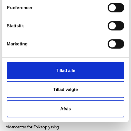
Præferencer
Statistik
KONTAKT OS
Marketing
Vester Allé 8B, 3. sal, 8000 Aarhus C
+45 3266 1030
Tillad alle
idan@idan.dk
Find medarbejder
Tillad valgte
Læs mere om instituttet
Afvis
SE OGSÅ
Videncenter for Folkeoplysning