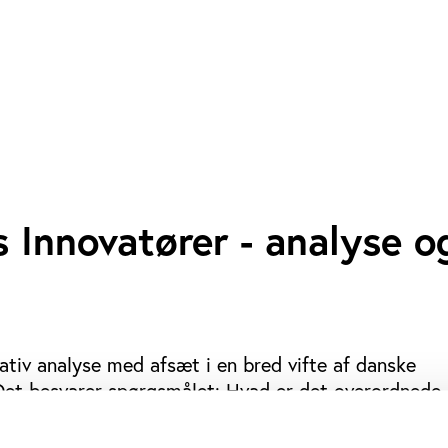
 Innovatører - analyse o
tativ analyse med afsæt i en bred vifte af danske
 Det besvarer spørgsmålet: Hvad er det overordnede
novatører, og hvilke tendenser skal aktørerne i den 
idrætssektor forholde sig til i fremtiden?