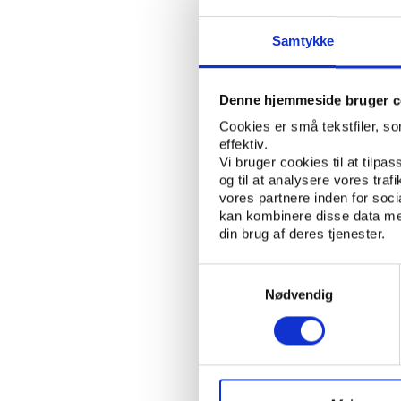
MARTIN HEDAL
SKREVET AF:
Samtykke
MOTIONSIDRÆT
NØGLEORD:
Denne hjemmeside bruger c
ÅBN RAPPORT
Cookies er små tekstfiler, s
effektiv.
Vi bruger cookies til at tilpas
UDGIVER: IDRÆTTENS ANALYSEIN
og til at analysere vores tra
REKVIRENT: IDAN FORUM - IDR
vores partnere inden for soc
kan kombinere disse data med
ANTAL SIDER: 24
din brug af deres tjenester.
ISBN: 978-87-93375-53-6 (ELEKTR
Samtykkevalg
Nødvendig