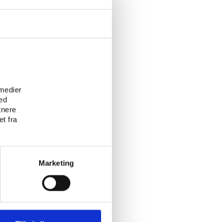
e
 medier
ed
tnere
t fra
Marketing