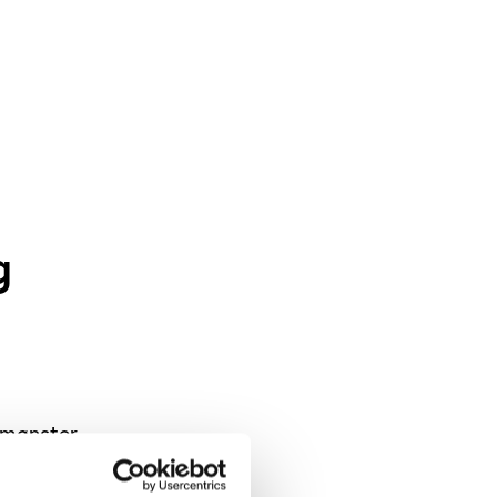
g
 mønster
danske