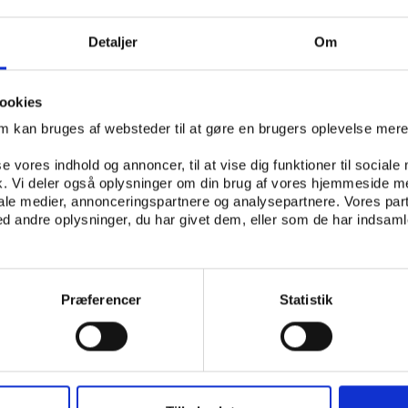
Detaljer
Om
IDRÆTSKULTUR
MEDIER OG MARKETING
ookies
om kan bruges af websteder til at gøre en brugers oplevelse mer
se vores indhold og annoncer, til at vise dig funktioner til sociale
STITUT
fik. Vi deler også oplysninger om din brug af vores hjemmeside m
ÆTSSEKTORENS UDVIKLINGSFORUM
iale medier, annonceringspartnere og analysepartnere. Vores par
 andre oplysninger, du har givet dem, eller som de har indsamle
ONISK)
Præferencer
Statistik