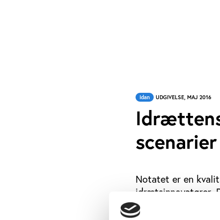
Idan
UDGIVELSE, MAJ 2016
Idrættens
scenarier
Notatet er en kvali
idrætsinnovatører.
blandt idrættens in
(og internationale) 