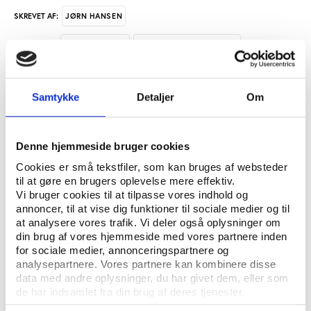
JØRN HANSEN
SKREVET AF:
MOTIONSIDRÆT
IDRÆTSPOLITIK GENERELT
NØGLEORD:
FORENINGSLIV OG FRIVILLIGHED
IDRÆTSKULTUR
Samtykke
Detaljer
Om
ÅBN RAPPORT
UDGIVER: DANSK IDRÆTSHISTORISK FORENING - KROP OG KULTUR, SYDDANSK
Denne hjemmeside bruger cookies
UNIVERSITETSFORLAG
Cookies er små tekstfiler, som kan bruges af websteder
til at gøre en brugers oplevelse mere effektiv.
ANTAL SIDER: 10
Vi bruger cookies til at tilpasse vores indhold og
ISBN: 87-8827-04-6
annoncer, til at vise dig funktioner til sociale medier og til
at analysere vores trafik. Vi deler også oplysninger om
din brug af vores hjemmeside med vores partnere inden
for sociale medier, annonceringspartnere og
Eksemplarfremstilling af papirkopier/prints fra
analysepartnere. Vores partnere kan kombinere disse
Idrætshistorisk Årbog til undervisningsbrug på
data med andre oplysninger, du har givet dem, eller som
uddannelsesinstitutioner og intern administrativ brug
de har indsamlet fra din brug af deres tjenester.
er tilladt efter aftale med COPY-DAN Tekst & Node.