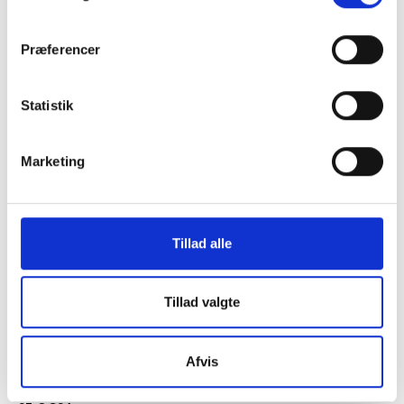
Præferencer
Statistik
Marketing
KONTAKT OS
Vester Allé 8B, 3. sal, 8000 Aarhus C
+45 3266 1030
Tillad alle
idan@idan.dk
Tillad valgte
Find medarbejder
Læs mere om instituttet
Afvis