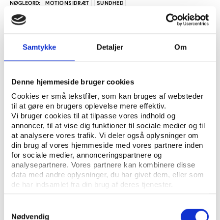
MOTIONSIDRÆT
SUNDHED
NØGLEORD:
ÅBN RAPPORT
Samtykke
Detaljer
Om
UDGIVER: DANSK IDRÆTSHISTORISK FORENING - KROP OG KULTUR, SYDDANSK
UNIVERSITETSFORLAG
Denne hjemmeside bruger cookies
ANTAL SIDER: 10
Cookies er små tekstfiler, som kan bruges af websteder
ISBN: 87-7674-097-8
til at gøre en brugers oplevelse mere effektiv.
Vi bruger cookies til at tilpasse vores indhold og
annoncer, til at vise dig funktioner til sociale medier og til
at analysere vores trafik. Vi deler også oplysninger om
Eksemplarfremstilling af papirkopier/prints fra
din brug af vores hjemmeside med vores partnere inden
Idrætshistorisk Årbog til undervisningsbrug på
for sociale medier, annonceringspartnere og
uddannelsesinstitutioner og intern administrativ brug
analysepartnere. Vores partnere kan kombinere disse
er tilladt efter aftale med COPY-DAN Tekst & Node.
data med andre oplysninger, du har givet dem, eller som
Eksemplarfremstillingen skal ske inden for aftalens
de har indsamlet fra din brug af deres tjenester.
begrænsninger.
Samtykkevalg
Nødvendig