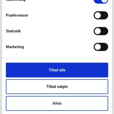
Præferencer
Statistik
Marketing
KONTAKT OS
Vester Allé 8B, 3. sal, 8000 Aarhus C
Tillad alle
+45 3266 1030
idan@idan.dk
Tillad valgte
Find medarbejder
Læs mere om instituttet
Afvis