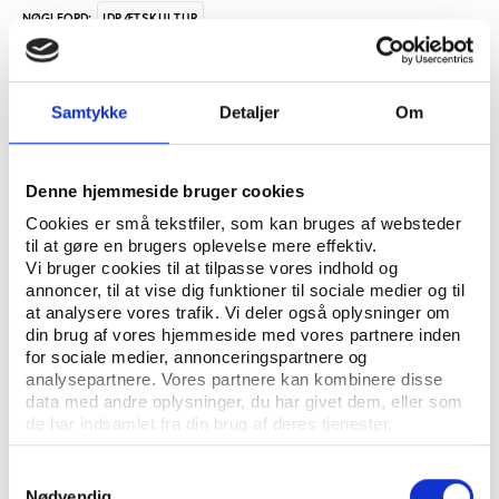
IDRÆTSKULTUR
NØGLEORD:
ÅBN RAPPORT
Samtykke
Detaljer
Om
UDGIVER: DANSK IDRÆTSHISTORISK FORENING - KROP OG KULTUR, SYDDANSK
UNIVERSITETSFORLAG
Denne hjemmeside bruger cookies
ANTAL SIDER: 32
Cookies er små tekstfiler, som kan bruges af websteder
ISBN: 97-7838-203-3
til at gøre en brugers oplevelse mere effektiv.
Vi bruger cookies til at tilpasse vores indhold og
annoncer, til at vise dig funktioner til sociale medier og til
at analysere vores trafik. Vi deler også oplysninger om
Eksemplarfremstilling af papirkopier/prints fra
din brug af vores hjemmeside med vores partnere inden
Idrætshistorisk Årbog til undervisningsbrug på
for sociale medier, annonceringspartnere og
uddannelsesinstitutioner og intern administrativ brug
analysepartnere. Vores partnere kan kombinere disse
data med andre oplysninger, du har givet dem, eller som
er tilladt efter aftale med COPY-DAN Tekst & Node.
de har indsamlet fra din brug af deres tjenester.
Eksemplarfremstillingen skal ske inden for aftalens
begrænsninger.
Samtykkevalg
Nødvendig