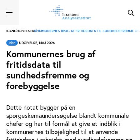
IDAN
UDGIVELSER
KOMMUNERNES BRUG AF FRITIDSDATA TIL SUNDHEDSFREMME O
Idan
UDGIVELSE, MAJ 2026
Kommunernes brug af
fritidsdata til
sundhedsfremme og
forebyggelse
Dette notat bygger på en
spørgeskemaundersøgelse blandt kommunale
chefer og har til formål at give et indblik i
kommunernes tilbøjelighed til at anvende
fritidsdata i arbejdet med sundhedsfremme og