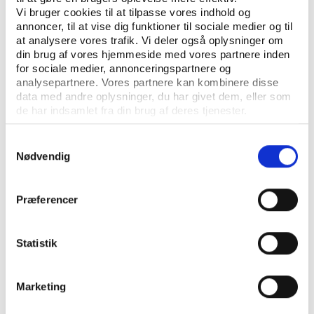
Vi bruger cookies til at tilpasse vores indhold og
annoncer, til at vise dig funktioner til sociale medier og til
at analysere vores trafik. Vi deler også oplysninger om
din brug af vores hjemmeside med vores partnere inden
for sociale medier, annonceringspartnere og
analysepartnere. Vores partnere kan kombinere disse
data med andre oplysninger, du har givet dem, eller som
de har indsamlet fra din brug af deres tjenester.
Idan
UDGIVELSE MAJ 2025
Dataanvendelse til sundhedsfremme og
Samtykkevalg
forebyggelse gennem fritidslivet
Nødvendig
Præferencer
Besøg temasiden for
Statistik
undersøgelsen for flere
udgivelser og caseartikler og
Marketing
mere viden