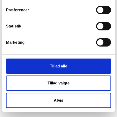
Præferencer
Statistik
KONTAKT OS
Marketing
Vester Allé 8B, 3. sal, 8000 Aarhus C
+45 3266 1030
Tillad alle
idan@idan.dk
Find medarbejder
Tillad valgte
Læs mere om instituttet
Afvis
SE OGSÅ