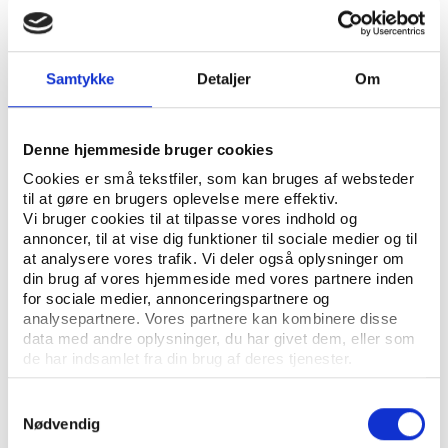
LAILA SUSANNE OTTESEN
GERTRUD PFISTER
SKREVET AF:
ULLA HABERMANN
Samtykke
Detaljer
Om
IDRÆTSPOLITIK GENERELT
NØGLEORD:
FORENINGSLIV OG FRIVILLIGHED
IDRÆTSKULTUR
Denne hjemmeside bruger cookies
Cookies er små tekstfiler, som kan bruges af websteder
ÅBN RAPPORT
til at gøre en brugers oplevelse mere effektiv.
Vi bruger cookies til at tilpasse vores indhold og
UDGIVER: INSTITUT FOR IDRÆT, KØBENHAVNS UNIVERSITET
annoncer, til at vise dig funktioner til sociale medier og til
at analysere vores trafik. Vi deler også oplysninger om
ANTAL SIDER: 35
din brug af vores hjemmeside med vores partnere inden
for sociale medier, annonceringspartnere og
analysepartnere. Vores partnere kan kombinere disse
data med andre oplysninger, du har givet dem, eller som
Offentliggjort på Institut for Idræts hjemmeside,
de har indsamlet fra din brug af deres tjenester.
www.ifi.ku.dk.
Samtykkevalg
Nødvendig