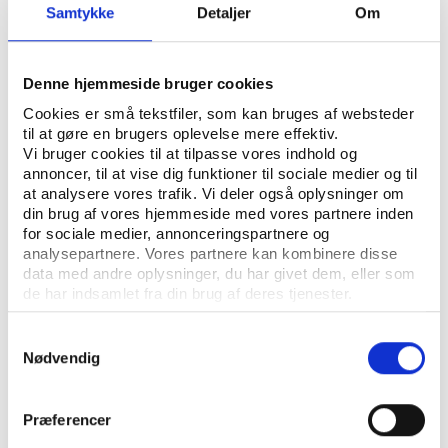
Samtykke
Detaljer
Om
IDRÆTSPOLITIK GENERELT
SPORTSØKONOMI
NØGLEORD:
SUNDHED
Denne hjemmeside bruger cookies
ÅBN RAPPORT
Cookies er små tekstfiler, som kan bruges af websteder
til at gøre en brugers oplevelse mere effektiv.
Vi bruger cookies til at tilpasse vores indhold og
UDGIVER: SOCIALFORSKNINGSINSTITUTTET (SFI)
annoncer, til at vise dig funktioner til sociale medier og til
at analysere vores trafik. Vi deler også oplysninger om
REKVIRENT: SPILLEMYNDIGHEDEN I SKATTEMINISTERIET
din brug af vores hjemmeside med vores partnere inden
for sociale medier, annonceringspartnere og
ANTAL SIDER: 81
analysepartnere. Vores partnere kan kombinere disse
data med andre oplysninger, du har givet dem, eller som
ISBN: 87-7487-811-5
de har indsamlet fra din brug af deres tjenester.
Samtykkevalg
Nødvendig
Præferencer