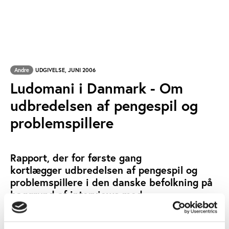
Andre
UDGIVELSE, JUNI 2006
Ludomani i Danmark - Om
udbredelsen af pengespil og
problemspillere
Rapport, der for første gang
kortlægger udbredelsen af pengespil og
problemspillere i den danske befolkning på
baggrund af interviews med
cirka 8.000 danskere i alderen 18-74 år.
JENS BONKE
KAREN BORREGAARD
SKREVET AF: