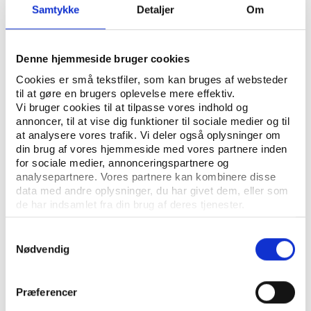
ÅBN RAPPORT
Samtykke
Detaljer
Om
UDGIVER: LEDERNES HOVEDORGANISATION
Denne hjemmeside bruger cookies
ANTAL SIDER: 13
Cookies er små tekstfiler, som kan bruges af websteder
til at gøre en brugers oplevelse mere effektiv.
Vi bruger cookies til at tilpasse vores indhold og
686 ledere på tværs af brancher, ledelsesniveau og
annoncer, til at vise dig funktioner til sociale medier og til
virksomhedens geografiske placering i landet har
at analysere vores trafik. Vi deler også oplysninger om
deltaget i den spørgeskemaundersøgelse, som ligger
din brug af vores hjemmeside med vores partnere inden
for sociale medier, annonceringspartnere og
til grund for rapportens konklusioner.
analysepartnere. Vores partnere kan kombinere disse
data med andre oplysninger, du har givet dem, eller som
de har indsamlet fra din brug af deres tjenester.
Samtykkevalg
Nødvendig
Præferencer