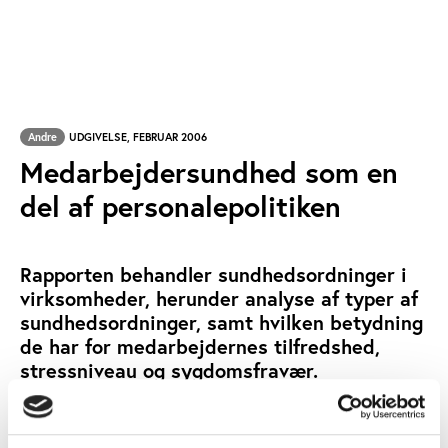
Andre
UDGIVELSE, FEBRUAR 2006
Medarbejdersundhed som en
del af personalepolitiken
Rapporten behandler sundhedsordninger i
virksomheder, herunder analyse af typer af
sundhedsordninger, samt hvilken betydning
de har for medarbejdernes tilfredshed,
stressniveau og sygdomsfravær.
MOTIONSIDRÆT
SUNDHED
NØGLEORD: