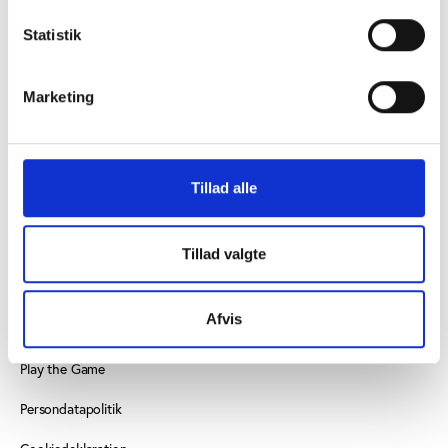
KONTAKT OS
Statistik
Vester Allé 8B, 3. sal, 8000 Aarhus C
Marketing
+45 3266 1030
idan@idan.dk
Find medarbejder
Tillad alle
Læs mere om instituttet
Tillad valgte
SE OGSÅ
Afvis
Videncenter for Folkeoplysning
Play the Game
Persondatapolitik