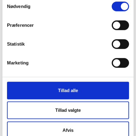
Samtykkevalg
involverede faggrupper.
Nødvendig
Præferencer
Statistik
Marketing
KONTAKT OS
Vester Allé 8B, 3. sal, 8000 Aarhus C
Tillad alle
+45 3266 1030
idan@idan.dk
Tillad valgte
Find medarbejder
Afvis
Læs mere om instituttet