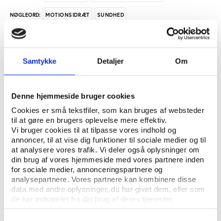
MOTIONSIDRÆT
SUNDHED
NØGLEORD:
ÅBN RAPPORT
Samtykke
Detaljer
Om
UDGIVER: CENTER FOR FORSKNING I IDRÆT, SUNDHED OG CIVILSAMFUND, SDU
ANTAL SIDER: 102
Denne hjemmeside bruger cookies
Cookies er små tekstfiler, som kan bruges af websteder
Evalueringen af Motion og Kost på Recept varetages
til at gøre en brugers oplevelse mere effektiv.
af Kaya Roessler og Bjarne Ibsen, Center for forskning
Vi bruger cookies til at tilpasse vores indhold og
annoncer, til at vise dig funktioner til sociale medier og til
i Idræt, Sundhed og Civilsamfund på Syddansk
at analysere vores trafik. Vi deler også oplysninger om
Universitet, under medarbejde af Marie Overbye og i
din brug af vores hjemmeside med vores partnere inden
samarbejde med Bengt Saltin, Rigshospitalet, og
for sociale medier, annonceringspartnere og
Folkesundhed København.Evalueringen bygger
analysepartnere. Vores partnere kan kombinere disse
på data fra tre patientspørgeskemaer, læger og
data med andre oplysninger, du har givet dem, eller som
de har indsamlet fra din brug af deres tjenester.
fysioterapiklinikker samt en række interviews med et
udvalg af patienter og repræsentanter for de